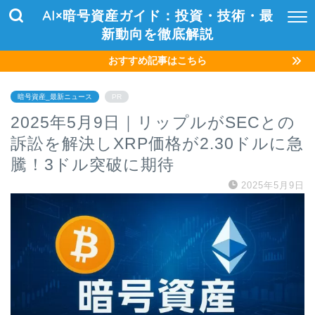
AI×暗号資産ガイド：投資・技術・最
新動向を徹底解説
おすすめ記事はこちら
暗号資産_最新ニュース
PR
2025年5月9日｜リップルがSECとの
訴訟を解決しXRP価格が2.30ドルに急
騰！3ドル突破に期待
2025年5月9日