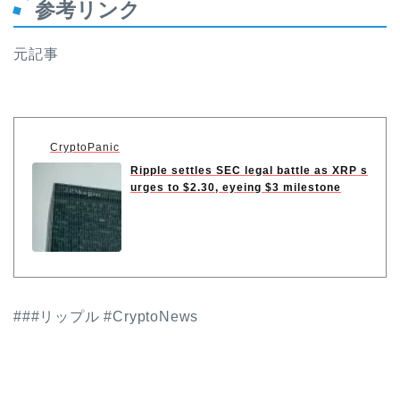
参考リンク
元記事
CryptoPanic
Ripple settles SEC legal battle as XRP s
urges to $2.30, eyeing $3 milestone
###リップル #CryptoNews