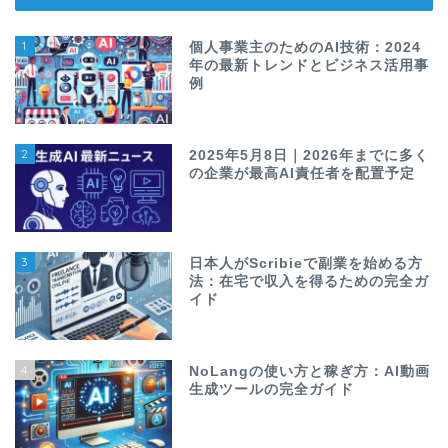
1
個人事業主のためのAI技術：2024
年の最新トレンドとビジネス活用事
例
2
2025年5月8日｜2026年までに多く
の企業が最高AI責任者を配置予定
3
日本人がScribieで副業を始める方
法：在宅で収入を得るための完全ガ
イド
4
NoLangの使い方と稼ぎ方：AI動画
生成ツールの完全ガイド