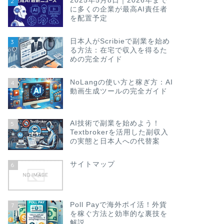
2025年5月8日｜2026年まで
2
に多くの企業が最高AI責任者
を配置予定
日本人がScribieで副業を始め
3
る方法：在宅で収入を得るた
めの完全ガイド
NoLangの使い方と稼ぎ方：AI
4
動画生成ツールの完全ガイド
AI技術で副業を始めよう！
5
Textbrokerを活用した副収入
の実態と日本人への代替案
サイトマップ
6
Poll Payで海外ポイ活！外貨
7
を稼ぐ方法と効率的な裏技を
解説