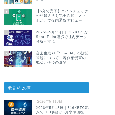
【5分で完了】コインチェック
8
の登録方法を完全図解｜スマ
ホだけで仮想通貨デビュー！
2025年5月13日｜ChatGPTが
9
SharePoint連携で社内データ
分析可能に！
音楽生成AI「Suno AI」の訴訟
10
問題について：著作権侵害の
現状と今後の展望
最新の投稿
2026年5月18日
2026年5月18日｜316KBTC流
入でLTH供給が8月水準回復