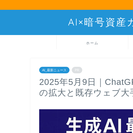
AI×暗号資
ホーム
AI_最新ニュース
PR
2025年5月9日｜Cha
の拡大と既存ウェブ大