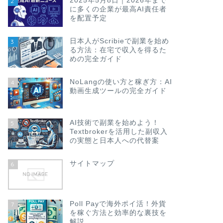
2025年5月8日｜2026年まで
2
に多くの企業が最高AI責任者
を配置予定
日本人がScribieで副業を始め
3
る方法：在宅で収入を得るた
めの完全ガイド
NoLangの使い方と稼ぎ方：AI
4
動画生成ツールの完全ガイド
AI技術で副業を始めよう！
5
Textbrokerを活用した副収入
の実態と日本人への代替案
サイトマップ
6
Poll Payで海外ポイ活！外貨
7
を稼ぐ方法と効率的な裏技を
解説