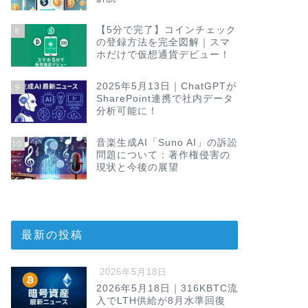
【5分で完了】コインチェック
8
の登録方法を完全図解｜スマ
ホだけで仮想通貨デビュー！
2025年5月13日｜ChatGPTが
9
SharePoint連携で社内データ
分析可能に！
音楽生成AI「Suno AI」の訴訟
10
問題について：著作権侵害の
現状と今後の展望
最新の投稿
2026年5月18日
2026年5月18日｜316KBTC流
入でLTH供給が8月水準回復