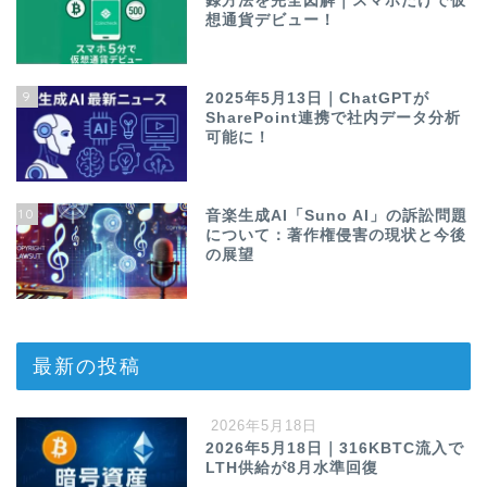
録方法を完全図解｜スマホだけで仮
想通貨デビュー！
9
2025年5月13日｜ChatGPTが
SharePoint連携で社内データ分析
可能に！
10
音楽生成AI「Suno AI」の訴訟問題
について：著作権侵害の現状と今後
の展望
最新の投稿
2026年5月18日
2026年5月18日｜316KBTC流入で
LTH供給が8月水準回復