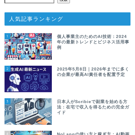
人気記事ランキング
1
個人事業主のためのAI技術：2024
年の最新トレンドとビジネス活用事
例
2
2025年5月8日｜2026年までに多く
の企業が最高AI責任者を配置予定
3
日本人がScribieで副業を始める方
法：在宅で収入を得るための完全ガ
イド
4
NoLangの使い方と稼ぎ方：AI動画