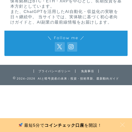
保有銘柄はBTC・ETH・XRPを中心とし、長期投資を基
本方針としています。
また、ChatGPTを活用したAI自動化・収益化の実験を
日々継続中。 当サイトでは、実体験に基づく初心者向
けガイドと、AI副業の最前線情報をお届けします。
＼ Follow me ／
免責事項
プライバシーポリシー
免責事項
2024–2026 AIと暗号資産の未来：投資・技術革新、最新動向ガイド
プライバシーポリシー
お問い合わせ
最短5分で
コインチェック口座
を開設！