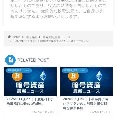
としたものであり、投資の勧誘を目的としたもので
はありません。 最終的な投資決定は、ご自身の判
断で決定するようお願いいたします。
HOME
暗号資産
暗号資産_最新ニュース
2025年8月6日｜SEC新指針で解禁間近！5兆円級ステーキング
RELATED POST
暗号資産_最新ニュース
暗号資産_最新ニュース
2025年11月27日｜最短2日で
2026年4月26日｜今が買い時
急騰期待のBestWallet
か？ソラナの大局観と資金戦
略を徹底解説
2025年11月27日
2026年4月26日