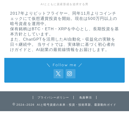
AIとともに資産形成を追求する男
2017年よりビットフライヤー、同年11月よりコインチ
ェックにて仮想通貨投資を開始。現在は500万円以上の
暗号資産を運用中。
保有銘柄はBTC・ETH・XRPを中心とし、長期投資を基
本方針としています。
また、ChatGPTを活用したAI自動化・収益化の実験を
日々継続中。 当サイトでは、実体験に基づく初心者向
けガイドと、AI副業の最前線情報をお届けします。
＼ Follow me ／
免責事項
プライバシーポリシー
免責事項
2024–2026 AIと暗号資産の未来：投資・技術革新、最新動向ガイド
プライバシーポリシー
お問い合わせ