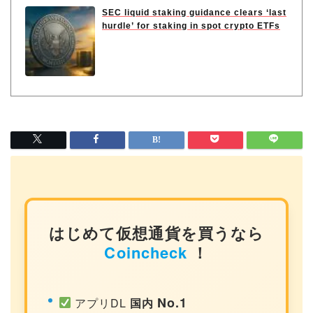
SEC liquid staking guidance clears ‘last
hurdle’ for staking in spot crypto ETFs
はじめて仮想通貨を買うなら
Coincheck
！
No.1
アプリDL
国内