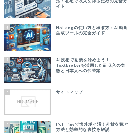
法：在宅で収入を得るための完全ガ
イド
4
NoLangの使い方と稼ぎ方：AI動画
生成ツールの完全ガイド
5
AI技術で副業を始めよう！
Textbrokerを活用した副収入の実
態と日本人への代替案
6
サイトマップ
7
Poll Payで海外ポイ活！外貨を稼ぐ
方法と効率的な裏技を解説