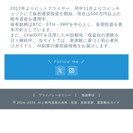
2017年よりビットフライヤー、同年11月よりコインチ
ェックにて仮想通貨投資を開始。現在は500万円以上の
暗号資産を運用中。
保有銘柄はBTC・ETH・XRPを中心とし、長期投資を基
本方針としています。
また、ChatGPTを活用したAI自動化・収益化の実験を
日々継続中。 当サイトでは、実体験に基づく初心者向
けガイドと、AI副業の最前線情報をお届けします。
＼ Follow me ／
免責事項
プライバシーポリシー
免責事項
2024–2026 AIと暗号資産の未来：投資・技術革新、最新動向ガイド
プライバシーポリシー
お問い合わせ