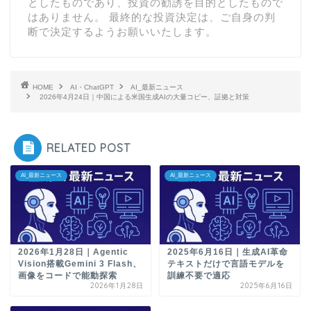
としたものであり、投資の勧誘を目的としたもので
はありません。 最終的な投資決定は、ご自身の判
断で決定するようお願いいたします。
HOME
AI・ChatGPT
AI_最新ニュース
2026年4月24日｜中国による米国生成AIの大量コピー、証拠と対策
RELATED POST
AI_最新ニュース
AI_最新ニュース
2026年1月28日｜Agentic
2025年6月16日｜生成AI革命
Vision搭載Gemini 3 Flash、
テキストだけで言語モデルを
画像をコードで能動探索
訓練不要で適応
2026年1月28日
2025年6月16日