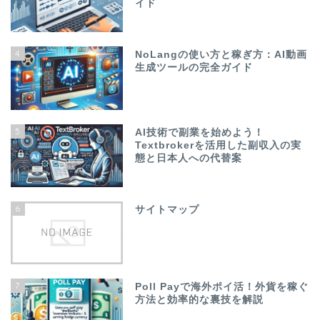
イド
4
NoLangの使い方と稼ぎ方：AI動画
生成ツールの完全ガイド
5
AI技術で副業を始めよう！
Textbrokerを活用した副収入の実
態と日本人への代替案
6
サイトマップ
7
Poll Payで海外ポイ活！外貨を稼ぐ
方法と効率的な裏技を解説