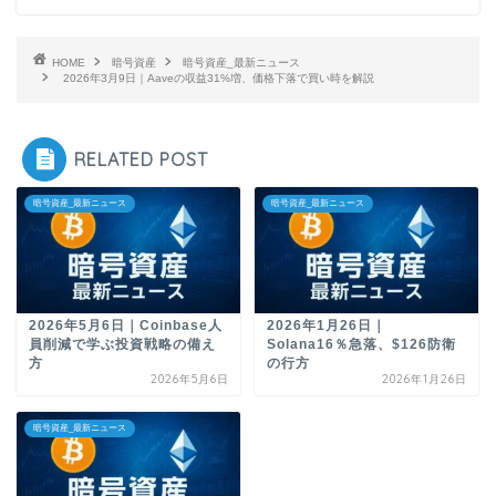
HOME
暗号資産
暗号資産_最新ニュース
2026年3月9日｜Aaveの収益31%増、価格下落で買い時を解説
RELATED POST
暗号資産_最新ニュース
暗号資産_最新ニュース
2026年5月6日｜Coinbase人
2026年1月26日｜
員削減で学ぶ投資戦略の備え
Solana16％急落、$126防衛
方
の行方
2026年5月6日
2026年1月26日
暗号資産_最新ニュース