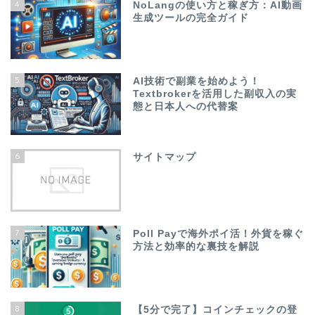
4
NoLangの使い方と稼ぎ方：AI動画
生成ツールの完全ガイド
5
AI技術で副業を始めよう！
Textbrokerを活用した副収入の実
態と日本人への代替案
6
サイトマップ
7
Poll Payで海外ポイ活！外貨を稼ぐ
方法と効率的な裏技を解説
8
【5分で完了】コインチェックの登