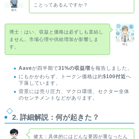
ことってあるんですか？
健太
博士：はい、収益と価格は必ずしも直結し
ません。市場心理や供給増加が影響しま
博士
す。
Aave
が四半期で
31%の収益増
を報告しました。
にもかかわらず、トークン価格は約
$100付近
へ
下落しています。
背景には売り圧力、マクロ環境、セクター全体
のセンチメントなどがあります。
2. 詳細解説：何が起きた？
健太：具体的にはどんな要因が重なったん