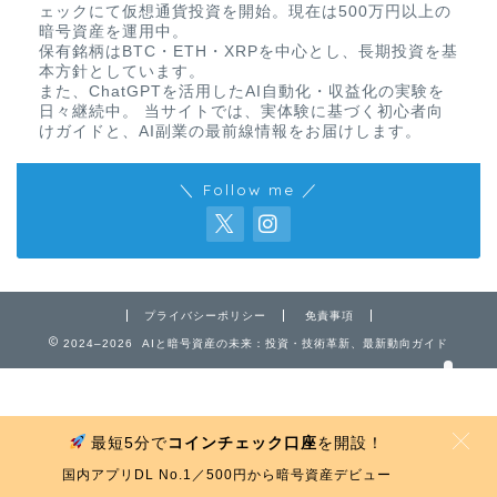
ェックにて仮想通貨投資を開始。現在は500万円以上の
暗号資産を運用中。
保有銘柄はBTC・ETH・XRPを中心とし、長期投資を基
本方針としています。
また、ChatGPTを活用したAI自動化・収益化の実験を
日々継続中。 当サイトでは、実体験に基づく初心者向
けガイドと、AI副業の最前線情報をお届けします。
＼ Follow me ／
免責事項
プライバシーポリシー
プライバシーポリシー
免責事項
お問い合わせ
2024–2026 AIと暗号資産の未来：投資・技術革新、最新動向ガイド
最短5分で
コインチェック口座
を開設！
MENU
国内アプリDL No.1／500円から暗号資産デビュー