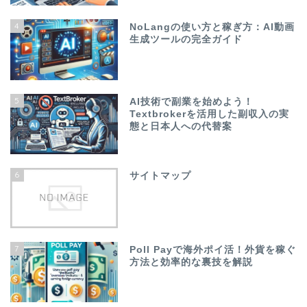
4
NoLangの使い方と稼ぎ方：AI動画
生成ツールの完全ガイド
5
AI技術で副業を始めよう！
Textbrokerを活用した副収入の実
態と日本人への代替案
6
サイトマップ
7
Poll Payで海外ポイ活！外貨を稼ぐ
方法と効率的な裏技を解説