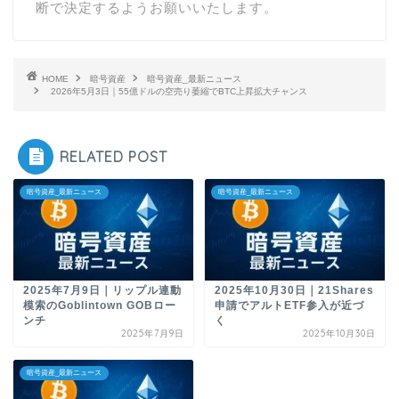
断で決定するようお願いいたします。
HOME
暗号資産
暗号資産_最新ニュース
2026年5月3日｜55億ドルの空売り萎縮でBTC上昇拡大チャンス
RELATED POST
暗号資産_最新ニュース
暗号資産_最新ニュース
2025年7月9日｜リップル連動
2025年10月30日｜21Shares
模索のGoblintown GOBロー
申請でアルトETF参入が近づ
ンチ
く
2025年7月9日
2025年10月30日
暗号資産_最新ニュース