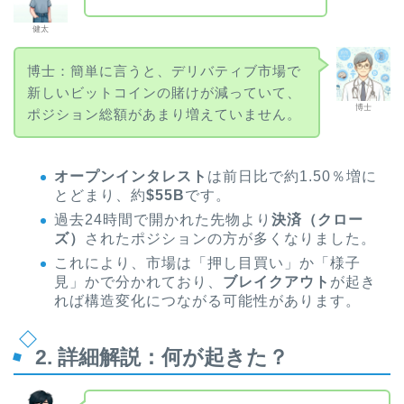
健太
博士：簡単に言うと、デリバティブ市場で
新しいビットコインの賭けが減っていて、
博士
ポジション総額があまり増えていません。
オープンインタレスト
は前日比で約1.50％増に
とどまり、約
$55B
です。
過去24時間で開かれた先物より
決済（クロー
ズ）
されたポジションの方が多くなりました。
これにより、市場は「押し目買い」か「様子
見」かで分かれており、
ブレイクアウト
が起き
れば構造変化につながる可能性があります。
2. 詳細解説：何が起きた？