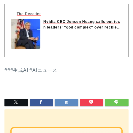
The Decoder
Nvidia CEO Jensen Huang calls out tec
h leaders' "god complex" over reckless
A...
###生成AI #AIニュース