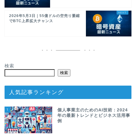
2026年5月3日｜55億ドルの空売り萎縮
でBTC上昇拡大チャンス
検索
検索
人気記事ランキング
1
個人事業主のためのAI技術：2024
年の最新トレンドとビジネス活用事
例