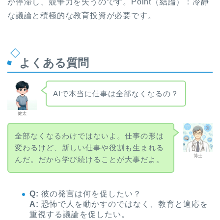
が停滞し、競争力を失うのです。Point（結論）：冷静
な議論と積極的な教育投資が必要です。
よくある質問
AIで本当に仕事は全部なくなるの？
健太
全部なくなるわけではないよ。仕事の形は
変わるけど、新しい仕事や役割も生まれる
博士
んだ。だから学び続けることが大事だよ。
Q:
彼の発言は何を促したい？
A:
恐怖で人を動かすのではなく、教育と適応を
重視する議論を促したい。