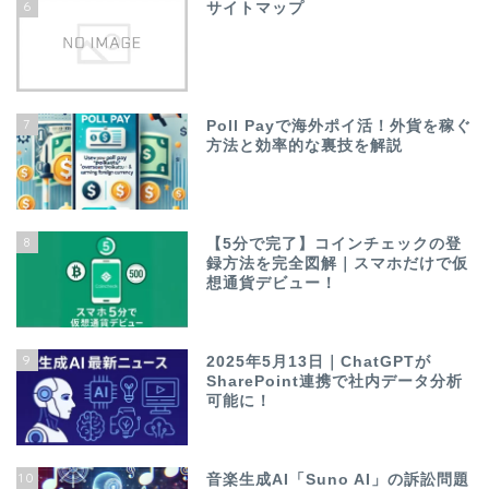
6
サイトマップ
7
Poll Payで海外ポイ活！外貨を稼ぐ
方法と効率的な裏技を解説
8
【5分で完了】コインチェックの登
録方法を完全図解｜スマホだけで仮
想通貨デビュー！
9
2025年5月13日｜ChatGPTが
SharePoint連携で社内データ分析
可能に！
10
音楽生成AI「Suno AI」の訴訟問題