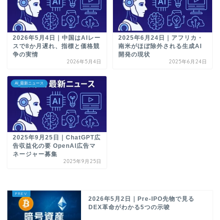
2026年5月4日｜中国はAIレー
2025年6月24日｜アフリカ・
スで8か月遅れ、指標と価格競
南米がほぼ除外される生成AI
争の実情
開発の現状
2026年5月4日
2025年6月24日
AI_最新ニュース
2025年9月25日｜ChatGPT広
告収益化の要 OpenAI広告マ
ネージャー募集
2025年9月25日
2026年5月2日｜Pre-IPO先物で見る
DEX革命がわかる5つの示唆