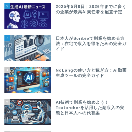
2
2025年5月8日｜2026年までに多く
の企業が最高AI責任者を配置予定
3
日本人がScribieで副業を始める方
法：在宅で収入を得るための完全ガ
イド
4
NoLangの使い方と稼ぎ方：AI動画
生成ツールの完全ガイド
5
AI技術で副業を始めよう！
Textbrokerを活用した副収入の実
態と日本人への代替案