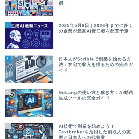
例
2
2025年5月8日｜2026年までに多く
の企業が最高AI責任者を配置予定
3
日本人がScribieで副業を始める方
法：在宅で収入を得るための完全ガ
イド
4
NoLangの使い方と稼ぎ方：AI動画
生成ツールの完全ガイド
5
AI技術で副業を始めよう！
Textbrokerを活用した副収入の実
態と日本人への代替案