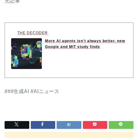
元記事
THE DECODER
More AI agents isn't always better, new
Google and MIT study finds
###生成AI #AIニュース