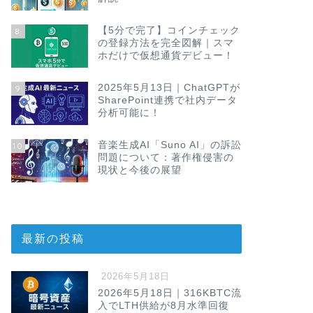
【5分で完了】コインチェック
8
の登録方法を完全図解｜スマ
ホだけで仮想通貨デビュー！
2025年5月13日｜ChatGPTが
9
SharePoint連携で社内データ
分析可能に！
音楽生成AI「Suno AI」の訴訟
10
問題について：著作権侵害の
現状と今後の展望
最新の投稿
2026年5月18日
2026年5月18日｜316KBTC流
入でLTH供給が8月水準回復