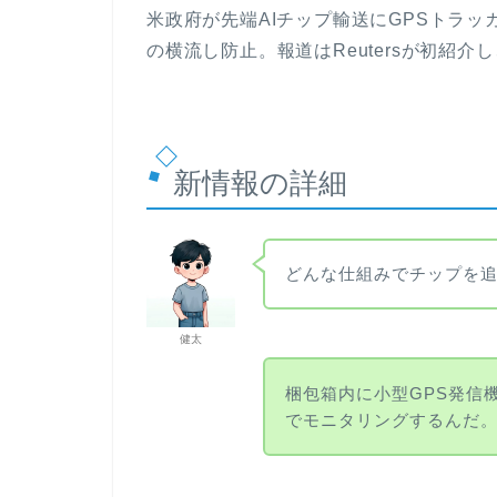
米政府が先端AIチップ輸送にGPSトラ
の横流し防止。報道はReutersが初紹
新情報の詳細
どんな仕組みでチップを
健太
梱包箱内に小型GPS発信
でモニタリングするんだ