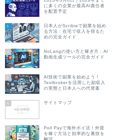
2025年5月8日｜2026年まで
2
に多くの企業が最高AI責任者
を配置予定
日本人がScribieで副業を始め
3
る方法：在宅で収入を得るた
めの完全ガイド
NoLangの使い方と稼ぎ方：AI
4
動画生成ツールの完全ガイド
AI技術で副業を始めよう！
5
Textbrokerを活用した副収入
の実態と日本人への代替案
サイトマップ
6
Poll Payで海外ポイ活！外貨
7
を稼ぐ方法と効率的な裏技を
解説