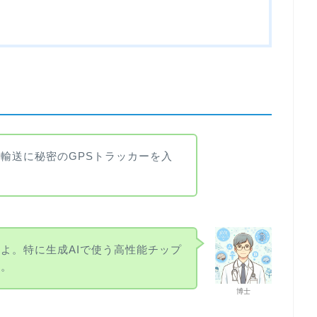
の輸送に秘密のGPSトラッカーを入
よ。特に生成AIで使う高性能チップ
ね。
博士