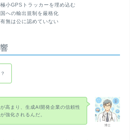
に極小GPSトラッカーを埋め込む
中国への輸出規制を厳格化
の有無は公に認めていない
響
る？
が高まり、生成AI開発企業の信頼性
理が強化されるんだ。
博士