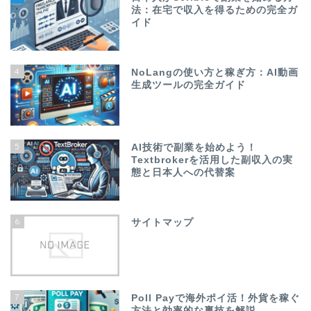
法：在宅で収入を得るための完全ガ
イド
4
NoLangの使い方と稼ぎ方：AI動画
生成ツールの完全ガイド
5
AI技術で副業を始めよう！
Textbrokerを活用した副収入の実
態と日本人への代替案
6
サイトマップ
7
Poll Payで海外ポイ活！外貨を稼ぐ
方法と効率的な裏技を解説