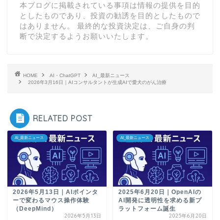
本ブログに掲載されている事項は情報の提供を目的
としたものであり、投資の勧誘を目的としたもので
はありません。 最終的な投資決定は、ご自身の判
断で決定するようお願いいたします。
HOME
AI・ChatGPT
AI_最新ニュース
2026年3月16日｜AIコンサルタントが生成AIで愛犬のがん治療
RELATED POST
AI_最新ニュース
AI_最新ニュース
2026年5月13日｜AIポインタ
2025年6月20日｜OpenAIの
ーで変わるマウス操作体験
AI開発に透明性を求める新プ
（DeepMind）
ラットフォーム誕生
2026年5月13日
2025年6月20日