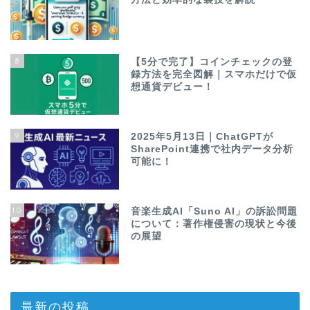
8
【5分で完了】コインチェックの登
録方法を完全図解｜スマホだけで仮
想通貨デビュー！
9
2025年5月13日｜ChatGPTが
SharePoint連携で社内データ分析
可能に！
10
音楽生成AI「Suno AI」の訴訟問題
について：著作権侵害の現状と今後
の展望
最新の投稿