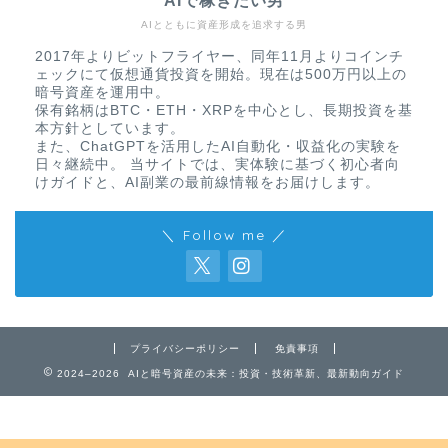
AIで稼ぎたい男
AIとともに資産形成を追求する男
2017年よりビットフライヤー、同年11月よりコインチ
ェックにて仮想通貨投資を開始。現在は500万円以上の
暗号資産を運用中。
保有銘柄はBTC・ETH・XRPを中心とし、長期投資を基
本方針としています。
また、ChatGPTを活用したAI自動化・収益化の実験を
日々継続中。 当サイトでは、実体験に基づく初心者向
けガイドと、AI副業の最前線情報をお届けします。
＼ Follow me ／
免責事項
プライバシーポリシー
プライバシーポリシー
免責事項
お問い合わせ
2024–2026 AIと暗号資産の未来：投資・技術革新、最新動向ガイド