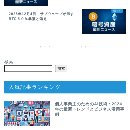
2025年12月4日｜サブウェーブが示す
BTC５０％暴落と備え
検索
検索
人気記事ランキング
1
個人事業主のためのAI技術：2024
年の最新トレンドとビジネス活用事
例