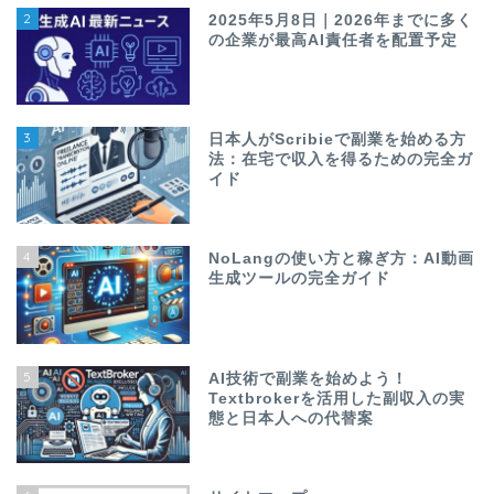
2
2025年5月8日｜2026年までに多く
の企業が最高AI責任者を配置予定
3
日本人がScribieで副業を始める方
法：在宅で収入を得るための完全ガ
イド
4
NoLangの使い方と稼ぎ方：AI動画
生成ツールの完全ガイド
5
AI技術で副業を始めよう！
Textbrokerを活用した副収入の実
態と日本人への代替案