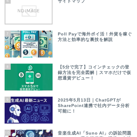
6
サイトマップ
7
Poll Payで海外ポイ活！外貨を稼ぐ
方法と効率的な裏技を解説
8
【5分で完了】コインチェックの登
録方法を完全図解｜スマホだけで仮
想通貨デビュー！
9
2025年5月13日｜ChatGPTが
SharePoint連携で社内データ分析
可能に！
10
音楽生成AI「Suno AI」の訴訟問題