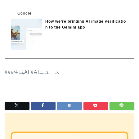
Google
How we’re bringing AI image verificatio
n to the Gemini app
###生成AI #AIニュース