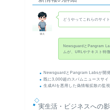
どうやってこれらのサイ
健太
NewsguardとPangr
ムが、URLやテキスト特
NewsguardとPangram La
既に3,000超のスパムニュース
生成AIを悪用した偽情報拡散の監
実生活・ビジネスへの影