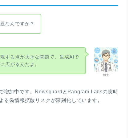
問題なんですか？
散する点が大きな問題で、生成AIで
間に広がるんだよ。
博士
加中です。NewsguardとPangram Labsの実時
用による偽情報拡散リスクが深刻化しています。