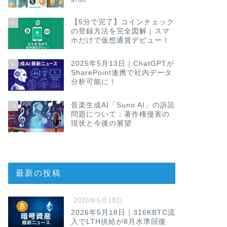
【5分で完了】コインチェック
8
の登録方法を完全図解｜スマ
ホだけで仮想通貨デビュー！
2025年5月13日｜ChatGPTが
9
SharePoint連携で社内データ
分析可能に！
音楽生成AI「Suno AI」の訴訟
10
問題について：著作権侵害の
現状と今後の展望
最新の投稿
2026年5月18日
2026年5月18日｜316KBTC流
入でLTH供給が8月水準回復