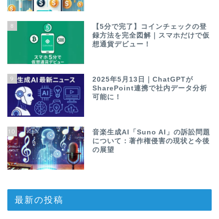
8
【5分で完了】コインチェックの登
録方法を完全図解｜スマホだけで仮
想通貨デビュー！
9
2025年5月13日｜ChatGPTが
SharePoint連携で社内データ分析
可能に！
10
音楽生成AI「Suno AI」の訴訟問題
について：著作権侵害の現状と今後
の展望
最新の投稿