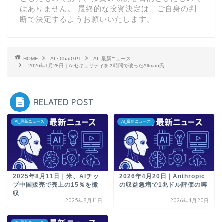
はありません。 最終的な投資決定は、ご自身の判
断で決定するようお願いいたします。
HOME
AI・ChatGPT
AI_最新ニュース
2026年1月28日｜AIセキュリティを２時間で破ったAltman氏
RELATED POST
AI_最新ニュース
AI_最新ニュース
2025年8月11日｜米、AIチッ
2026年4月20日｜Anthropic
プ中国販売で売上の15％を徴
の収益急増で1兆ドル評価の噂
収
2025年8月11日
2026年4月20日