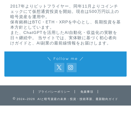
2017年よりビットフライヤー、同年11月よりコインチ
ェックにて仮想通貨投資を開始。現在は500万円以上の
暗号資産を運用中。
保有銘柄はBTC・ETH・XRPを中心とし、長期投資を基
本方針としています。
また、ChatGPTを活用したAI自動化・収益化の実験を
日々継続中。 当サイトでは、実体験に基づく初心者向
けガイドと、AI副業の最前線情報をお届けします。
＼ Follow me ／
プライバシーポリシー
免責事項
2024–2026 AIと暗号資産の未来：投資・技術革新、最新動向ガイド
免責事項