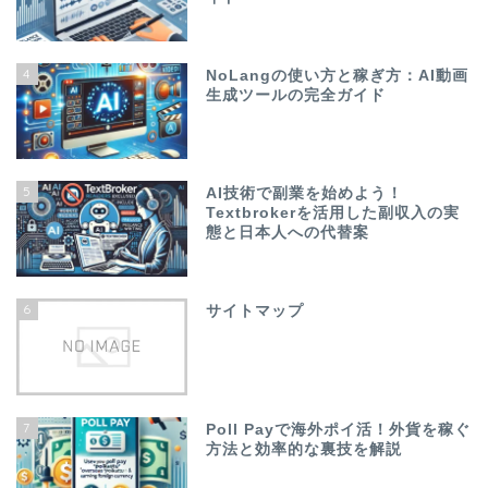
4
NoLangの使い方と稼ぎ方：AI動画
生成ツールの完全ガイド
5
AI技術で副業を始めよう！
Textbrokerを活用した副収入の実
態と日本人への代替案
6
サイトマップ
7
Poll Payで海外ポイ活！外貨を稼ぐ
方法と効率的な裏技を解説