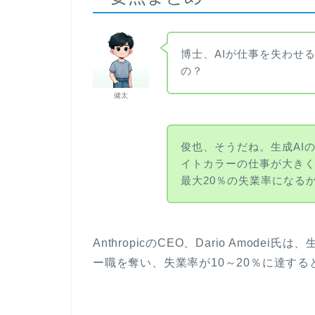
博士、AIが仕事を失わせ
の？
健太
俊也、そうだね。生成AI
イトカラーの仕事が大き
最大20％の失業率になる
AnthropicのCEO、Dario Amod
ー職を奪い、失業率が10～20％に達す