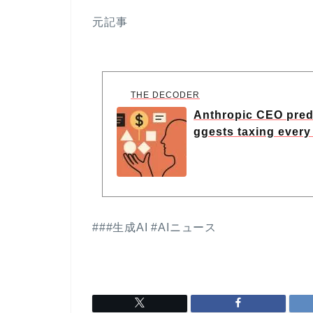
元記事
THE DECODER
Anthropic CEO pred
ggests taxing every 
###生成AI #AIニュース