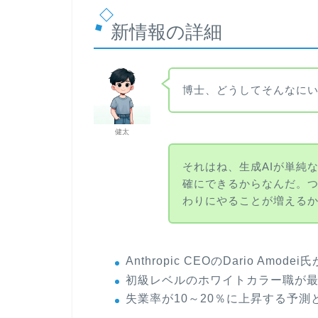
新情報の詳細
博士、どうしてそんなに
健太
それはね、生成AIが単純
確にできるからなんだ。つ
わりにやることが増える
Anthropic CEOのDario A
初級レベルのホワイトカラー職が
失業率が10～20％に上昇する予測