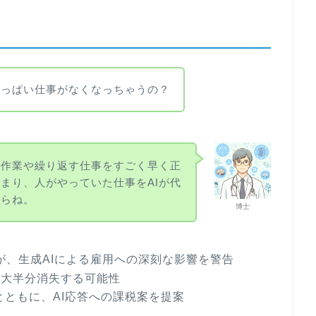
いっぱい仕事がなくなっちゃうの？
な作業や繰り返す仕事をすごく早く正
まり、人がやっていた仕事をAIが代
からね。
博士
modei氏が、生成AIによる雇用への深刻な影響を警告
最大半分消失する可能性
とともに、AI応答への課税案を提案