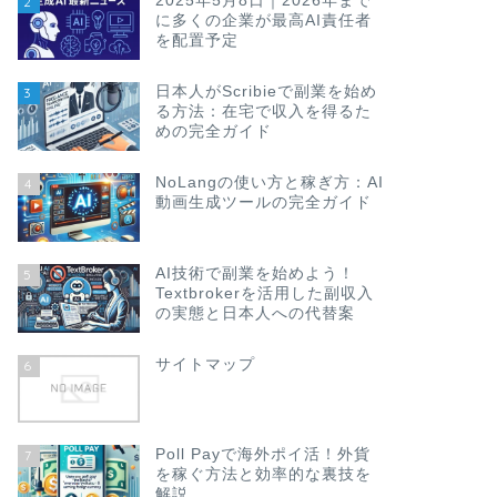
2025年5月8日｜2026年まで
2
に多くの企業が最高AI責任者
を配置予定
日本人がScribieで副業を始め
3
る方法：在宅で収入を得るた
めの完全ガイド
NoLangの使い方と稼ぎ方：AI
4
動画生成ツールの完全ガイド
AI技術で副業を始めよう！
5
Textbrokerを活用した副収入
の実態と日本人への代替案
サイトマップ
6
Poll Payで海外ポイ活！外貨
7
を稼ぐ方法と効率的な裏技を
解説