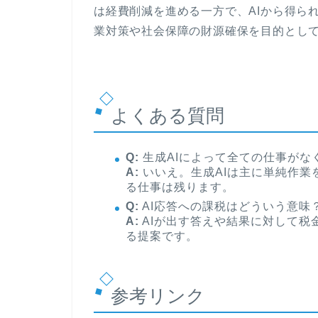
は経費削減を進める一方で、AIから得ら
業対策や社会保障の財源確保を目的とし
よくある質問
Q:
生成AIによって全ての仕事がな
A:
いいえ。生成AIは主に単純作業
る仕事は残ります。
Q:
AI応答への課税はどういう意味
A:
AIが出す答えや結果に対して税
る提案です。
参考リンク