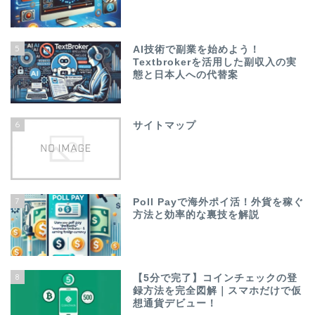
5
AI技術で副業を始めよう！
Textbrokerを活用した副収入の実
態と日本人への代替案
6
サイトマップ
7
Poll Payで海外ポイ活！外貨を稼ぐ
方法と効率的な裏技を解説
8
【5分で完了】コインチェックの登
録方法を完全図解｜スマホだけで仮
想通貨デビュー！