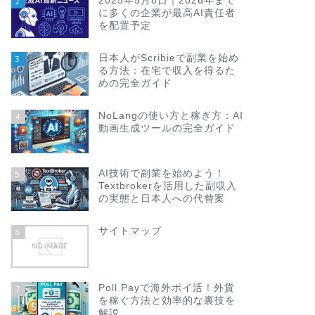
2025年5月8日｜2026年まで
2
に多くの企業が最高AI責任者
を配置予定
日本人がScribieで副業を始め
3
る方法：在宅で収入を得るた
めの完全ガイド
NoLangの使い方と稼ぎ方：AI
4
動画生成ツールの完全ガイド
AI技術で副業を始めよう！
5
Textbrokerを活用した副収入
の実態と日本人への代替案
サイトマップ
6
Poll Payで海外ポイ活！外貨
7
を稼ぐ方法と効率的な裏技を
解説