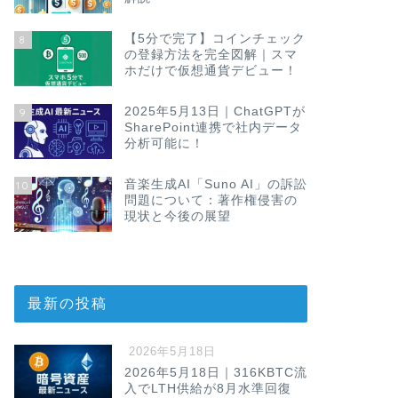
【5分で完了】コインチェック
8
の登録方法を完全図解｜スマ
ホだけで仮想通貨デビュー！
2025年5月13日｜ChatGPTが
9
SharePoint連携で社内データ
分析可能に！
音楽生成AI「Suno AI」の訴訟
10
問題について：著作権侵害の
現状と今後の展望
最新の投稿
2026年5月18日
2026年5月18日｜316KBTC流
入でLTH供給が8月水準回復