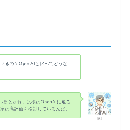
。
るの？OpenAIと比べてどうな
ル超とされ、規模はOpenAIに迫る
資家は高評価を検討しているんだ。
博士