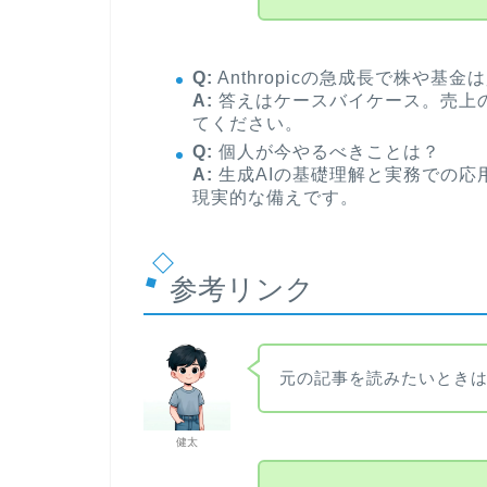
Q:
Anthropicの急成長で株や基
A:
答えはケースバイケース。売上
てください。
Q:
個人が今やるべきことは？
A:
生成AIの基礎理解と実務での応
現実的な備えです。
参考リンク
元の記事を読みたいとき
健太