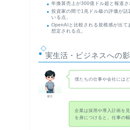
年換算売上が300億ドル超と報道
投資家の間で1兆ドル級の評価が話
いる点。
OpenAIと比較される規模感が
想定される点。
実生活・ビジネスへの影
僕たちの仕事や会社には
健太
企業は採用や導入計画を見
を身につけると、仕事の