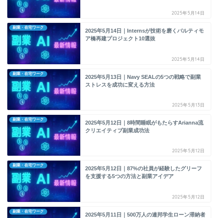
2025年5月14日
副業・在宅ワーク
2025年5月14日｜Internsが技術を磨くバルティモ
ア橋再建プロジェクト10選抜
2025年5月14日
副業・在宅ワーク
2025年5月13日｜Navy SEALの5つの戦略で副業
ストレスを成功に変える方法
2025年5月13日
副業・在宅ワーク
2025年5月12日｜8時間睡眠がもたらすArianna流
クリエイティブ副業成功法
2025年5月12日
副業・在宅ワーク
2025年5月12日｜87%の社員が経験したグリーフ
を支援する5つの方法と副業アイデア
2025年5月12日
副業・在宅ワーク
2025年5月11日｜500万人の連邦学生ローン滞納者