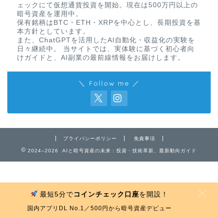
ェックにて仮想通貨投資を開始。現在は500万円以上の
暗号資産を運用中。
保有銘柄はBTC・ETH・XRPを中心とし、長期投資を基
本方針としています。
また、ChatGPTを活用したAI自動化・収益化の実験を
日々継続中。 当サイトでは、実体験に基づく初心者向
けガイドと、AI副業の最前線情報をお届けします。
＼ Follow me ／
免責事項
プライバシーポリシー
プライバシーポリシー
免責事項
お問い合わせ
2024–2026 AIと暗号資産の未来：投資・技術革新、最新動向ガイド
最短5分で
コインチェック口座
を開設！
MENU
国内アプリDL No.1／500円から暗号資産デビュー