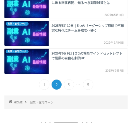
に迫る回収再開、知るべき副業対策とは
2025年5月11日
副業・在宅ワーク
2025年5月10日｜5つのリーダーシップ戦略で不確
実な時代にチームを成功へ導く
2025年5月10日
副業・在宅ワーク
2025年5月9日｜2つの簡単マインドセットシフト
で副業の自信を劇的UP
2025年5月9日
...
1
2
3
5
HOME
副業・在宅ワーク