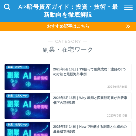
AI×暗号資産ガイド：投資・技術・最
新動向を徹底解説
おすすめ記事はこちら
― CATEGORY ―
副業・在宅ワーク
副業・在宅ワーク
2025年5月16日｜‘I’ll使って副業成功！注目の3つ
の方法と最新海外事例
2025年5月16日
副業・在宅ワーク
2025年5月15日｜Why 教師と図書館司書が自殺率
低下の秘密3選
2025年5月15日
副業・在宅ワーク
2025年5月14日｜Howで理解する副業と生成AIの
最新成功法5選