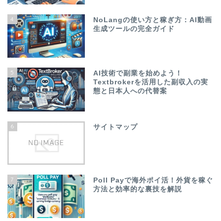
4
NoLangの使い方と稼ぎ方：AI動画
生成ツールの完全ガイド
5
AI技術で副業を始めよう！
Textbrokerを活用した副収入の実
態と日本人への代替案
6
サイトマップ
7
Poll Payで海外ポイ活！外貨を稼ぐ
方法と効率的な裏技を解説