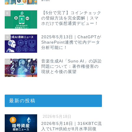
【5分で完了】コインチェック
8
の登録方法を完全図解｜スマ
ホだけで仮想通貨デビュー！
2025年5月13日｜ChatGPTが
9
SharePoint連携で社内データ
分析可能に！
音楽生成AI「Suno AI」の訴訟
10
問題について：著作権侵害の
現状と今後の展望
最新の投稿
2026年5月18日
2026年5月18日｜316KBTC流
入でLTH供給が8月水準回復