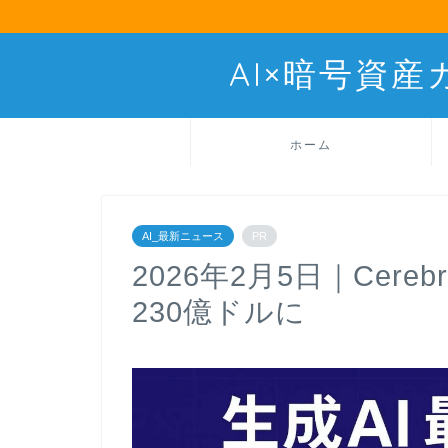
AI×暗号資
ホーム
AI_最新ニュース
PR
2026年2月5日｜Cer
230億ドルに