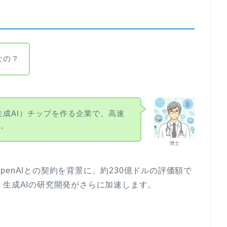
社なの？
I（生成AI）チップを作る企業で、高速
よ。
博士
msがOpenAIとの契約を背景に、約230億ドルの評価額で
。生成AIの研究開発がさらに加速します。