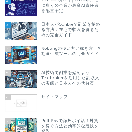
2025年5月8日｜2026年まで
2
に多くの企業が最高AI責任者
を配置予定
日本人がScribieで副業を始め
3
る方法：在宅で収入を得るた
めの完全ガイド
NoLangの使い方と稼ぎ方：AI
4
動画生成ツールの完全ガイド
AI技術で副業を始めよう！
5
Textbrokerを活用した副収入
の実態と日本人への代替案
サイトマップ
6
Poll Payで海外ポイ活！外貨
7
を稼ぐ方法と効率的な裏技を
解説