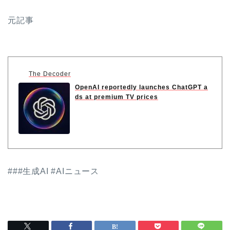
元記事
The Decoder
OpenAI reportedly launches ChatGPT a
ds at premium TV prices
###生成AI #AIニュース