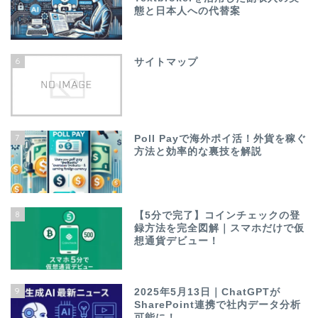
態と日本人への代替案
6
サイトマップ
7
Poll Payで海外ポイ活！外貨を稼ぐ
方法と効率的な裏技を解説
8
【5分で完了】コインチェックの登
録方法を完全図解｜スマホだけで仮
想通貨デビュー！
9
2025年5月13日｜ChatGPTが
SharePoint連携で社内データ分析
可能に！