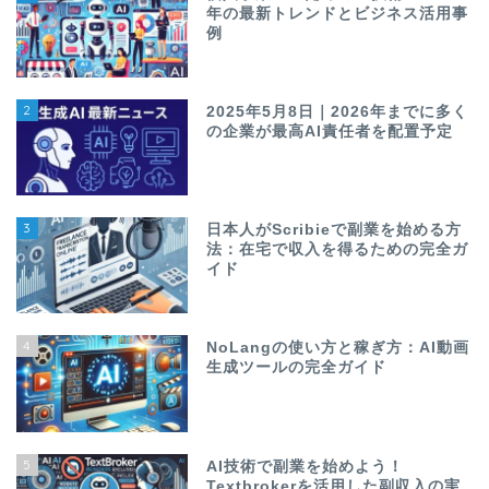
年の最新トレンドとビジネス活用事
例
2
2025年5月8日｜2026年までに多く
の企業が最高AI責任者を配置予定
3
日本人がScribieで副業を始める方
法：在宅で収入を得るための完全ガ
イド
4
NoLangの使い方と稼ぎ方：AI動画
生成ツールの完全ガイド
5
AI技術で副業を始めよう！
Textbrokerを活用した副収入の実