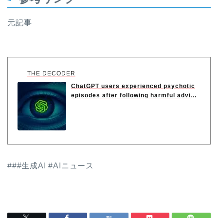
元記事
THE DECODER
ChatGPT users experienced psychotic
episodes after following harmful advice
f...
###生成AI #AIニュース