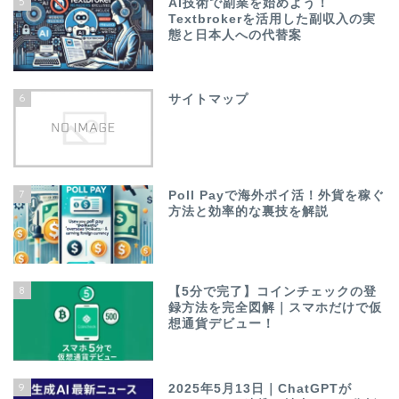
5
AI技術で副業を始めよう！
Textbrokerを活用した副収入の実
態と日本人への代替案
6
サイトマップ
7
Poll Payで海外ポイ活！外貨を稼ぐ
方法と効率的な裏技を解説
8
【5分で完了】コインチェックの登
録方法を完全図解｜スマホだけで仮
想通貨デビュー！
9
2025年5月13日｜ChatGPTが