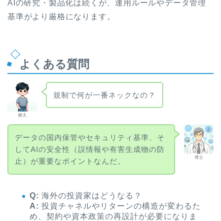
AIの研究・製品化は続くが、運用ルールやデータ管理
基準がより厳格になります。
よくある質問
規制で何が一番ネックなの？
健太
データの国内保管やセキュリティ基準、そ
してAIの安全性（誤情報や有害生成物の防
博士
止）が重要なポイントなんだ。
Q:
海外の投資家はどうなる？
A:
投資チャネルやリターンの構造が変わるた
め、契約や資本政策の再設計が必要になりま