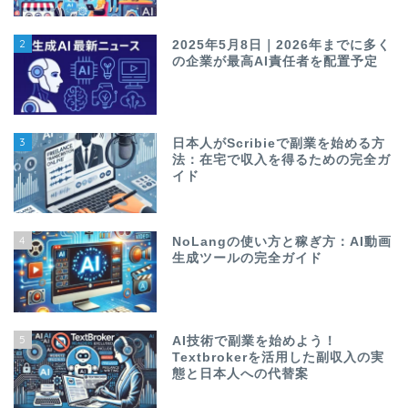
2
2025年5月8日｜2026年までに多く
の企業が最高AI責任者を配置予定
3
日本人がScribieで副業を始める方
法：在宅で収入を得るための完全ガ
イド
4
NoLangの使い方と稼ぎ方：AI動画
生成ツールの完全ガイド
5
AI技術で副業を始めよう！
Textbrokerを活用した副収入の実
態と日本人への代替案