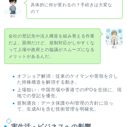
具体的に何が変わるの？手続きは大変な
の？
健太
会社の登記先や法人構造を組み替える作業
だよ。面倒だけど、規制対応がしやすくな
博士
って上場や政府との協議がスムーズになる
メリットがあるんだ。
オフショア解消：従来のケイマンや英領を介し
た持株構造を解消する動き。
上場狙い：中国市場や香港でのIPOを念頭に、現
地での登記を優先。
規制適合：データ保護やAI管理の方針に沿っ
て、生成AIを含む技術管理を明確化。
実生活・ビジネスへの影響