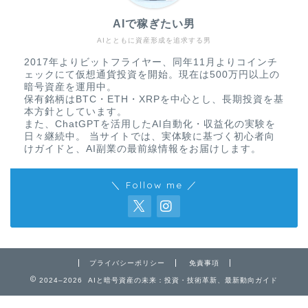
AIで稼ぎたい男
AIとともに資産形成を追求する男
2017年よりビットフライヤー、同年11月よりコインチ
ェックにて仮想通貨投資を開始。現在は500万円以上の
暗号資産を運用中。
保有銘柄はBTC・ETH・XRPを中心とし、長期投資を基
本方針としています。
また、ChatGPTを活用したAI自動化・収益化の実験を
日々継続中。 当サイトでは、実体験に基づく初心者向
けガイドと、AI副業の最前線情報をお届けします。
＼ Follow me ／
免責事項
プライバシーポリシー
免責事項
2024–2026 AIと暗号資産の未来：投資・技術革新、最新動向ガイド
プライバシーポリシー