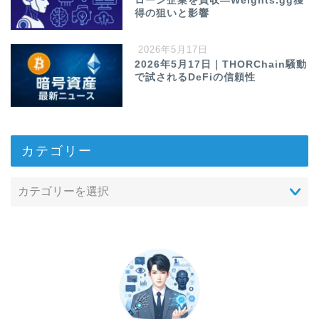
ローン企業を買収—Weights.gg獲
得の狙いと影響
2026年5月17日
2026年5月17日｜THORChain騒動
で試されるDeFiの信頼性
カテゴリー