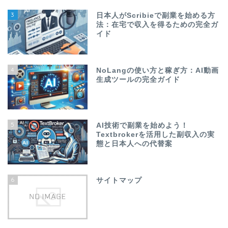
3
日本人がScribieで副業を始める方
法：在宅で収入を得るための完全ガ
イド
4
NoLangの使い方と稼ぎ方：AI動画
生成ツールの完全ガイド
5
AI技術で副業を始めよう！
Textbrokerを活用した副収入の実
態と日本人への代替案
6
サイトマップ