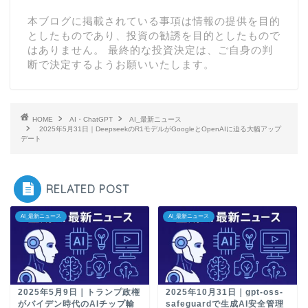
本ブログに掲載されている事項は情報の提供を目的
としたものであり、投資の勧誘を目的としたもので
はありません。 最終的な投資決定は、ご自身の判
断で決定するようお願いいたします。
HOME
AI・ChatGPT
AI_最新ニュース
2025年5月31日｜DeepseekのR1モデルがGoogleとOpenAIに迫る大幅アップ
デート
RELATED POST
AI_最新ニュース
AI_最新ニュース
2025年5月9日｜トランプ政権
2025年10月31日｜gpt-oss-
がバイデン時代のAIチップ輸
safeguardで生成AI安全管理