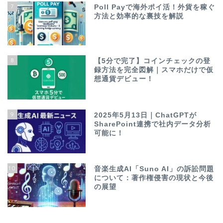
7
Poll Payで海外ポイ活！外貨を稼ぐ
方法と効率的な裏技を解説
8
【5分で完了】コインチェックの登
録方法を完全図解｜スマホだけで仮
想通貨デビュー！
9
2025年5月13日｜ChatGPTが
SharePoint連携で社内データ分析
可能に！
10
音楽生成AI「Suno AI」の訴訟問題
について：著作権侵害の現状と今後
の展望