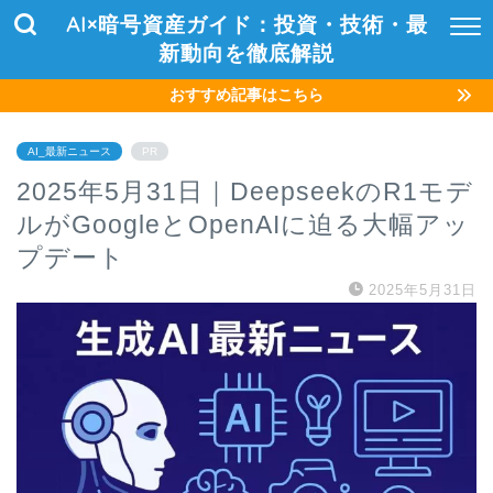
AI×暗号資産ガイド：投資・技術・最
新動向を徹底解説
おすすめ記事はこちら
AI_最新ニュース
PR
2025年5月31日｜DeepseekのR1モデ
ルがGoogleとOpenAIに迫る大幅アッ
プデート
2025年5月31日