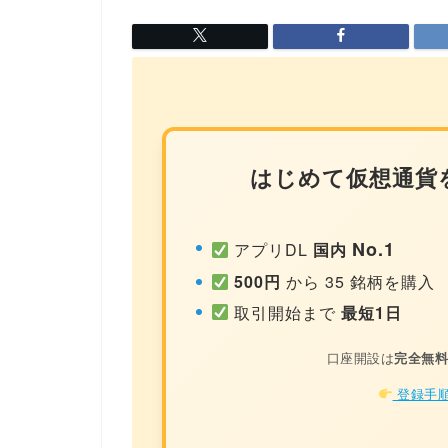
はじめて仮想通貨
No.1
アプリDL
国内
500円
から 35 銘柄を購入
取引開始まで
最短1日
口座開設は
完全無
登録手順