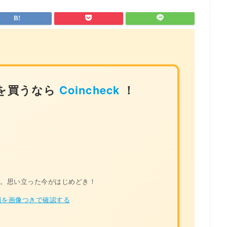
を買うなら
Coincheck
！
料
。思い立った今がはじめどき！
を画像つきで確認する