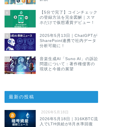
【5分で完了】コインチェック
8
の登録方法を完全図解｜スマ
ホだけで仮想通貨デビュー！
2025年5月13日｜ChatGPTが
9
SharePoint連携で社内データ
分析可能に！
音楽生成AI「Suno AI」の訴訟
10
問題について：著作権侵害の
現状と今後の展望
最新の投稿
2026年5月18日
2026年5月18日｜316KBTC流
入でLTH供給が8月水準回復