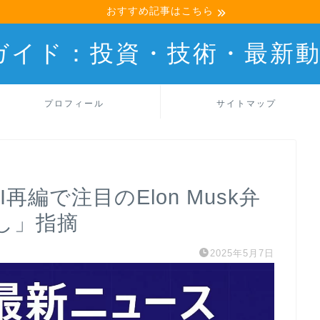
おすすめ記事はこちら
産ガイド：投資・技術・最新
プロフィール
サイトマップ
AI再編で注目のElon Musk弁
し」指摘
2025年5月7日