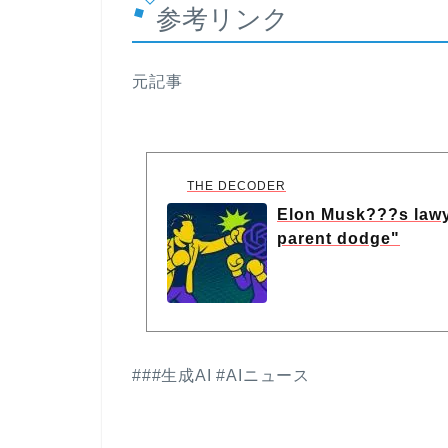
参考リンク
元記事
THE DECODER
Elon Musk???s lawye
parent dodge"
###生成AI #AIニュース