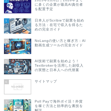
2025年5月8日｜2026年まで
2
に多くの企業が最高AI責任者
を配置予定
日本人がScribieで副業を始め
3
る方法：在宅で収入を得るた
めの完全ガイド
NoLangの使い方と稼ぎ方：AI
4
動画生成ツールの完全ガイド
AI技術で副業を始めよう！
5
Textbrokerを活用した副収入
の実態と日本人への代替案
サイトマップ
6
Poll Payで海外ポイ活！外貨
7
を稼ぐ方法と効率的な裏技を
解説