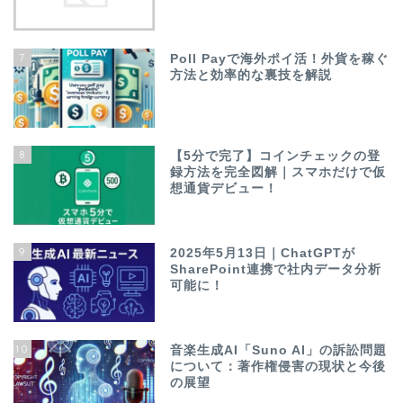
7
Poll Payで海外ポイ活！外貨を稼ぐ
方法と効率的な裏技を解説
8
【5分で完了】コインチェックの登
録方法を完全図解｜スマホだけで仮
想通貨デビュー！
9
2025年5月13日｜ChatGPTが
SharePoint連携で社内データ分析
可能に！
10
音楽生成AI「Suno AI」の訴訟問題
について：著作権侵害の現状と今後
の展望