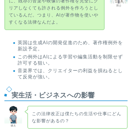
に、既存の音楽や映像の著作権を完全にク
博士
リアしなくても許される例外を作ろうとし
ているんだ。つまり、AIが著作物を使いや
すくなる法律なんだよ。
英国は生成AIの開発促進のため、著作権例外を
新設予定。
この例外はAIによる学習や編集活動を制限せず
許可する狙い。
音楽界では、クリエイターの利益を損ねるとし
て反発が強い。
実生活・ビジネスへの影響
この法律改正は僕たちの生活や仕事にどん
な影響があるの？
健太