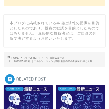
本ブログに掲載されている事項は情報の提供を目的
としたものであり、投資の勧誘を目的としたもので
はありません。 最終的な投資決定は、ご自身の判
断で決定するようお願いいたします。
HOME
AI・ChatGPT
AI_最新ニュース
2025年5月19日｜エルトン・ジョンが英国著作権法のAI例外に強く反対
RELATED POST
AI_最新ニュース
AI_最新ニュース