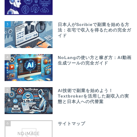
3
日本人がScribieで副業を始める方
法：在宅で収入を得るための完全ガ
イド
4
NoLangの使い方と稼ぎ方：AI動画
生成ツールの完全ガイド
5
AI技術で副業を始めよう！
Textbrokerを活用した副収入の実
態と日本人への代替案
6
サイトマップ