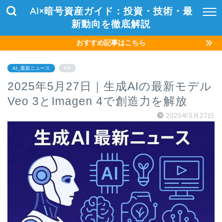
AI×暗号資産ガイド：投資・技術・最
新動向を徹底解説
おすすめ記事はこちら
AI_最新ニュース
PR
2025年5月27日｜生成AIの最新モデル
Veo 3とImagen 4で創造力を解放
2025年5月27日