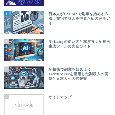
3
日本人がScribieで副業を始める方
法：在宅で収入を得るための完全ガ
イド
4
NoLangの使い方と稼ぎ方：AI動画
生成ツールの完全ガイド
5
AI技術で副業を始めよう！
Textbrokerを活用した副収入の実
態と日本人への代替案
6
サイトマップ