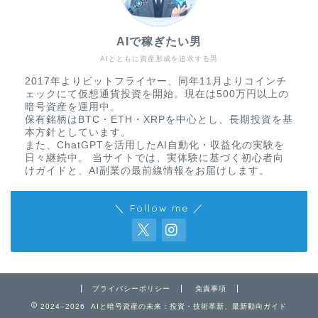
AIで稼ぎたい男
AIとともに資産形成を追求する男
2017年よりビットフライヤー、同年11月よりコインチ
ェックにて仮想通貨投資を開始。現在は500万円以上の
暗号資産を運用中。
保有銘柄はBTC・ETH・XRPを中心とし、長期投資を基
本方針としています。
また、ChatGPTを活用したAI自動化・収益化の実験を
日々継続中。 当サイトでは、実体験に基づく初心者向
けガイドと、AI副業の最前線情報をお届けします。
＼ Follow me ／
免責事項
プライバシーポリシー
免責事項
2024–2026 AIと暗号資産の未来：投資・技術革新、最新動向ガイド
プライバシーポリシー