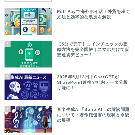
7
Poll Payで海外ポイ活！外貨を稼ぐ
方法と効率的な裏技を解説
8
【5分で完了】コインチェックの登
録方法を完全図解｜スマホだけで仮
想通貨デビュー！
9
2025年5月13日｜ChatGPTが
SharePoint連携で社内データ分析
可能に！
10
音楽生成AI「Suno AI」の訴訟問題
について：著作権侵害の現状と今後
の展望