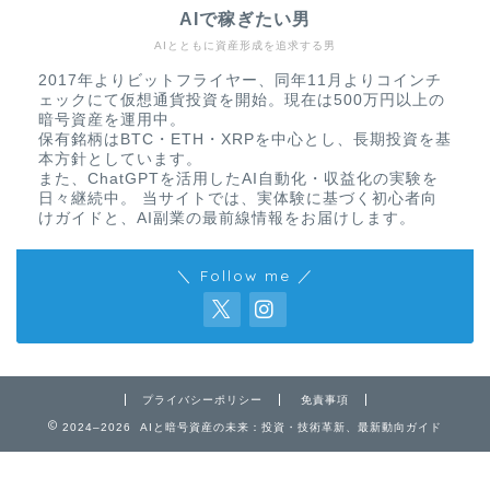
AIで稼ぎたい男
AIとともに資産形成を追求する男
2017年よりビットフライヤー、同年11月よりコインチ
ェックにて仮想通貨投資を開始。現在は500万円以上の
暗号資産を運用中。
保有銘柄はBTC・ETH・XRPを中心とし、長期投資を基
本方針としています。
また、ChatGPTを活用したAI自動化・収益化の実験を
日々継続中。 当サイトでは、実体験に基づく初心者向
けガイドと、AI副業の最前線情報をお届けします。
＼ Follow me ／
免責事項
プライバシーポリシー
免責事項
2024–2026 AIと暗号資産の未来：投資・技術革新、最新動向ガイド
プライバシーポリシー