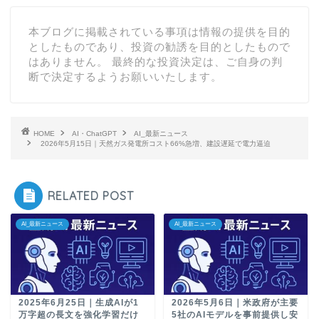
本ブログに掲載されている事項は情報の提供を目的
としたものであり、投資の勧誘を目的としたもので
はありません。 最終的な投資決定は、ご自身の判
断で決定するようお願いいたします。
HOME
AI・ChatGPT
AI_最新ニュース
2026年5月15日｜天然ガス発電所コスト66%急増、建設遅延で電力逼迫
RELATED POST
AI_最新ニュース
AI_最新ニュース
2025年6月25日｜生成AIが1
2026年5月6日｜米政府が主要
万字超の長文を強化学習だけ
5社のAIモデルを事前提供し安