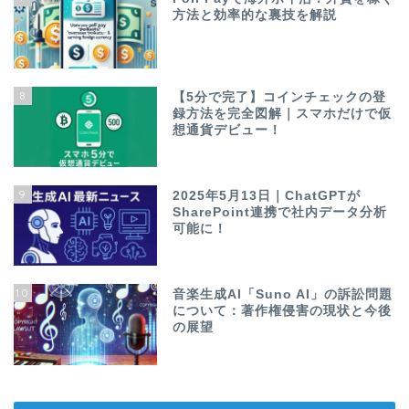
方法と効率的な裏技を解説
8
【5分で完了】コインチェックの登
録方法を完全図解｜スマホだけで仮
想通貨デビュー！
9
2025年5月13日｜ChatGPTが
SharePoint連携で社内データ分析
可能に！
10
音楽生成AI「Suno AI」の訴訟問題
について：著作権侵害の現状と今後
の展望