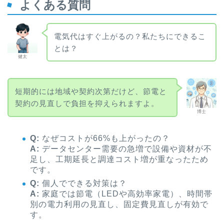
よくある質問
電気代はすぐ上がるの？私たちにできるこ
とは？
健太
短期的には地域や契約次第だけど、節電と
契約の見直しで負担を抑えられますよ。
博士
Q:
なぜコストが66%も上がったの？
A:
データセンター需要の急増で設備や資材が不
足し、工期延長と調達コスト増が重なったため
です。
Q:
個人でできる対策は？
A:
家庭では節電（LEDや高効率家電）、時間帯
別の電力利用の見直し、固定費見直しが有効で
す。