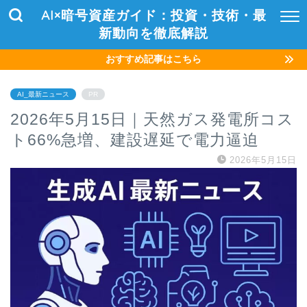
AI×暗号資産ガイド：投資・技術・最
新動向を徹底解説
おすすめ記事はこちら
AI_最新ニュース
PR
2026年5月15日｜天然ガス発電所コス
ト66%急増、建設遅延で電力逼迫
2026年5月15日