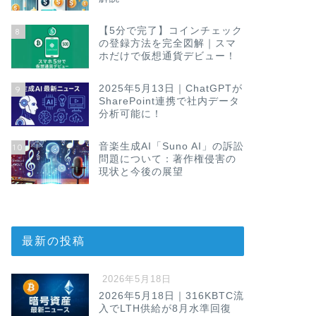
【5分で完了】コインチェック
8
の登録方法を完全図解｜スマ
ホだけで仮想通貨デビュー！
2025年5月13日｜ChatGPTが
9
SharePoint連携で社内データ
分析可能に！
音楽生成AI「Suno AI」の訴訟
10
問題について：著作権侵害の
現状と今後の展望
最新の投稿
2026年5月18日
2026年5月18日｜316KBTC流
入でLTH供給が8月水準回復