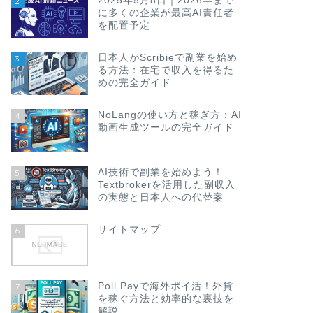
2025年5月8日｜2026年まで
2
に多くの企業が最高AI責任者
を配置予定
日本人がScribieで副業を始め
3
る方法：在宅で収入を得るた
めの完全ガイド
NoLangの使い方と稼ぎ方：AI
4
動画生成ツールの完全ガイド
AI技術で副業を始めよう！
5
Textbrokerを活用した副収入
の実態と日本人への代替案
サイトマップ
6
Poll Payで海外ポイ活！外貨
7
を稼ぐ方法と効率的な裏技を
解説