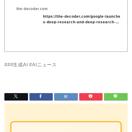
the-decoder.com
https://the-decoder.com/google-launche
s-deep-research-and-deep-research-ma
x-a...
###生成AI #AIニュース