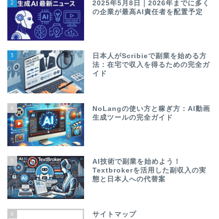
2
2025年5月8日｜2026年までに多く
の企業が最高AI責任者を配置予定
3
日本人がScribieで副業を始める方
法：在宅で収入を得るための完全ガ
イド
4
NoLangの使い方と稼ぎ方：AI動画
生成ツールの完全ガイド
5
AI技術で副業を始めよう！
Textbrokerを活用した副収入の実
態と日本人への代替案
6
サイトマップ