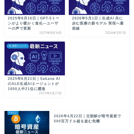
2025年8月16日｜GPT-5トー
2026年5月1日｜生成AI 共に
ンがより暖かく進化—ユーザ
歩む医療の新モデル 実現へ最
ーの声で更新
前線
2025年8月16日
2026年5月1日
AI_最新ニュース
2025年6月21日｜Sakana AI
のALE生成AIエージェントが
1000人中21位に躍進
2025年6月21日
2026年4月22日｜北朝鮮が暗号資産で
500百万ドル超を盗む危機