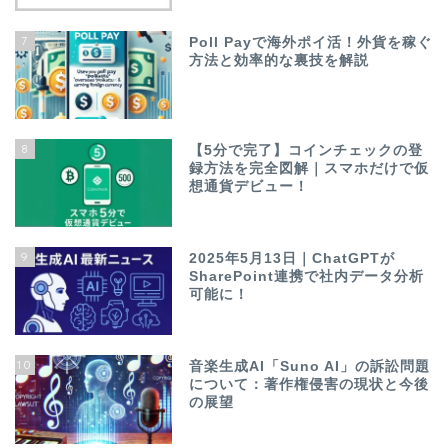
7
Poll Payで海外ポイ活！外貨を稼ぐ
方法と効率的な裏技を解説
8
【5分で完了】コインチェックの登
録方法を完全図解｜スマホだけで仮
想通貨デビュー！
9
2025年5月13日｜ChatGPTが
SharePoint連携で社内データ分析
可能に！
10
音楽生成AI「Suno AI」の訴訟問題
について：著作権侵害の現状と今後
の展望