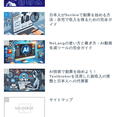
3
日本人がScribieで副業を始める方
法：在宅で収入を得るための完全ガ
イド
4
NoLangの使い方と稼ぎ方：AI動画
生成ツールの完全ガイド
5
AI技術で副業を始めよう！
Textbrokerを活用した副収入の実
態と日本人への代替案
6
サイトマップ