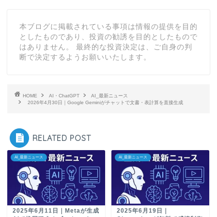
本ブログに掲載されている事項は情報の提供を目的
としたものであり、投資の勧誘を目的としたもので
はありません。 最終的な投資決定は、ご自身の判
断で決定するようお願いいたします。
HOME
AI・ChatGPT
AI_最新ニュース
2026年4月30日｜Google Geminiがチャットで文書・表計算を直接生成
RELATED POST
AI_最新ニュース
AI_最新ニュース
2025年6月11日｜Metaが生成
2025年6月19日｜