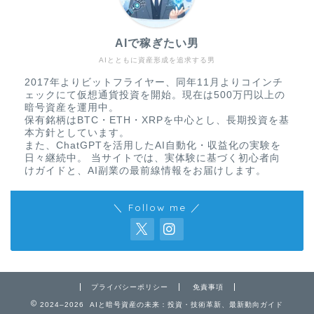
AIで稼ぎたい男
AIとともに資産形成を追求する男
2017年よりビットフライヤー、同年11月よりコインチ
ェックにて仮想通貨投資を開始。現在は500万円以上の
暗号資産を運用中。
保有銘柄はBTC・ETH・XRPを中心とし、長期投資を基
本方針としています。
また、ChatGPTを活用したAI自動化・収益化の実験を
日々継続中。 当サイトでは、実体験に基づく初心者向
けガイドと、AI副業の最前線情報をお届けします。
＼ Follow me ／
免責事項
プライバシーポリシー
プライバシーポリシー
免責事項
お問い合わせ
2024–2026 AIと暗号資産の未来：投資・技術革新、最新動向ガイド