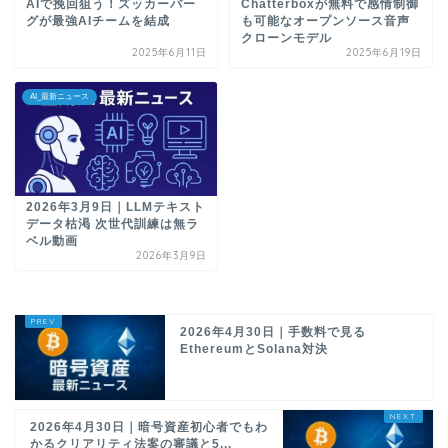
AIで挽回狙う！ズッカーバー
Chatterboxが無料で感情制御
グが最強AIチームを結成
も可能なオープンソース音声
クローンモデル
2025年6月11日
2025年6月19日
AI_最新ニュース
2026年3月9日｜LLMテキスト
データ枯渇 次世代訓練は無ラ
ベル動画
2026年3月9日
2026年4月30日｜手数料で見る
EthereumとSolana対決
2026年4月30日｜暗号資産初心者でもわ
かるクリアリティ法案の審議と5...