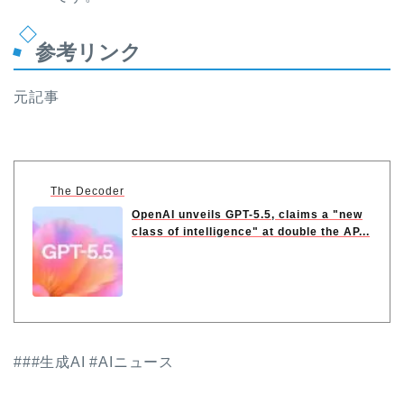
参考リンク
元記事
The Decoder
OpenAI unveils GPT-5.5, claims a "new
class of intelligence" at double the AP...
###生成AI #AIニュース