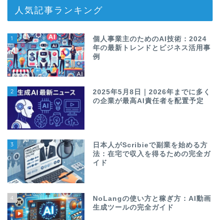
人気記事ランキング
1
個人事業主のためのAI技術：2024
年の最新トレンドとビジネス活用事
例
2
2025年5月8日｜2026年までに多く
の企業が最高AI責任者を配置予定
3
日本人がScribieで副業を始める方
法：在宅で収入を得るための完全ガ
イド
4
NoLangの使い方と稼ぎ方：AI動画
生成ツールの完全ガイド