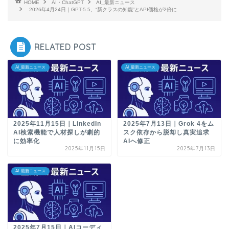
HOME
AI・ChatGPT
AI_最新ニュース
2026年4月24日｜GPT-5.5、“新クラスの知能”とAPI価格が2倍に
RELATED POST
AI_最新ニュース
AI_最新ニュース
2025年11月15日｜LinkedIn
2025年7月13日｜Grok 4をム
AI検索機能で人材探しが劇的
スク依存から脱却し真実追求
に効率化
AIへ修正
2025年11月15日
2025年7月13日
AI_最新ニュース
2025年7月15日｜AIコーディ