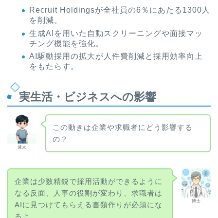
Recruit Holdingsが全社員の6％にあたる1300人
を削減。
生成AIを用いた自動スクリーニングや面接マッ
チング機能を強化。
AI駆動採用の拡大が人件費削減と採用効率向上
をもたらす。
実生活・ビジネスへの影響
この動きは企業や求職者にどう影響する
の？
健太
企業は少数精鋭で採用活動ができるように
なる反面、人事の役割が変わり、求職者は
博士
AIに見つけてもらえる書類作りが必須にな
るよ。