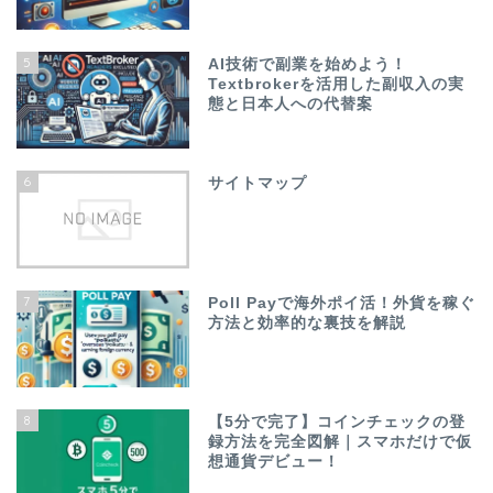
5
AI技術で副業を始めよう！
Textbrokerを活用した副収入の実
態と日本人への代替案
6
サイトマップ
7
Poll Payで海外ポイ活！外貨を稼ぐ
方法と効率的な裏技を解説
8
【5分で完了】コインチェックの登
録方法を完全図解｜スマホだけで仮
想通貨デビュー！