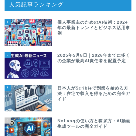
人気記事ランキング
1
個人事業主のためのAI技術：2024
年の最新トレンドとビジネス活用事
例
2
2025年5月8日｜2026年までに多く
の企業が最高AI責任者を配置予定
3
日本人がScribieで副業を始める方
法：在宅で収入を得るための完全ガ
イド
4
NoLangの使い方と稼ぎ方：AI動画
生成ツールの完全ガイド