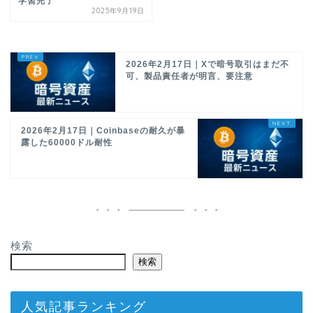
学習完了
2025年9月19日
2026年2月17日｜Xで暗号取引はまだ不
可、製品責任者が明言、要注意
2026年2月17日｜Coinbaseの耐久が暴
露した60000ドル耐性
検索
検索
人気記事ランキング