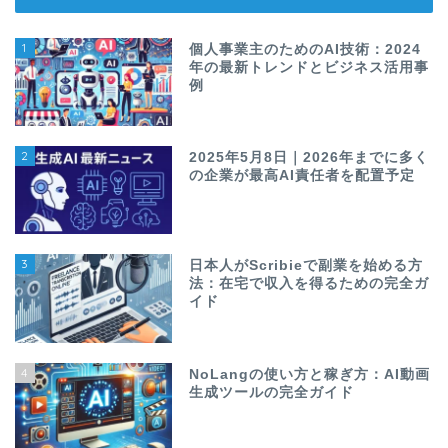
1
個人事業主のためのAI技術：2024
年の最新トレンドとビジネス活用事
例
2
2025年5月8日｜2026年までに多く
の企業が最高AI責任者を配置予定
3
日本人がScribieで副業を始める方
法：在宅で収入を得るための完全ガ
イド
4
NoLangの使い方と稼ぎ方：AI動画
生成ツールの完全ガイド