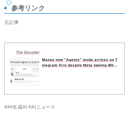
参考リンク
元記事
The Decoder
Manus new "Agents" mode arrives on T
elegram first despite Meta owning What
sApp
###生成AI #AIニュース