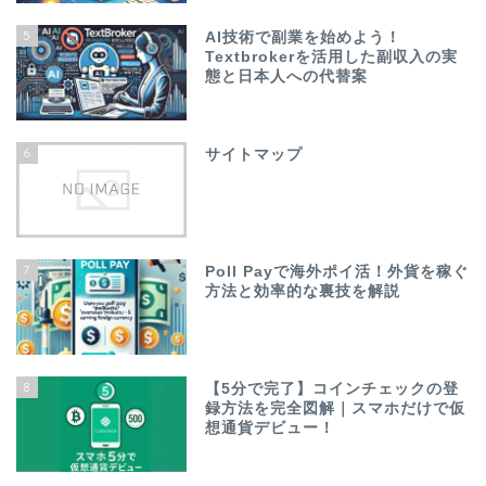
5
AI技術で副業を始めよう！
Textbrokerを活用した副収入の実
態と日本人への代替案
6
サイトマップ
7
Poll Payで海外ポイ活！外貨を稼ぐ
方法と効率的な裏技を解説
8
【5分で完了】コインチェックの登
録方法を完全図解｜スマホだけで仮
想通貨デビュー！