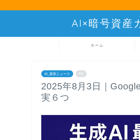
AI×暗号資
ホーム
AI_最新ニュース
PR
2025年8月3日｜Goo
実６つ