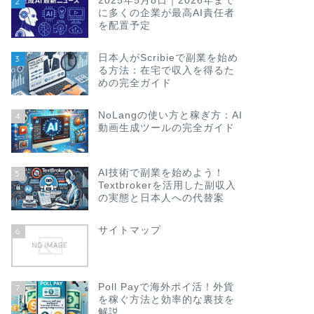
2025年5月8日｜2026年まで
2
に多くの企業が最高AI責任者
を配置予定
日本人がScribieで副業を始め
3
る方法：在宅で収入を得るた
めの完全ガイド
NoLangの使い方と稼ぎ方：AI
4
動画生成ツールの完全ガイド
AI技術で副業を始めよう！
5
Textbrokerを活用した副収入
の実態と日本人への代替案
サイトマップ
6
Poll Payで海外ポイ活！外貨
7
を稼ぐ方法と効率的な裏技を
解説