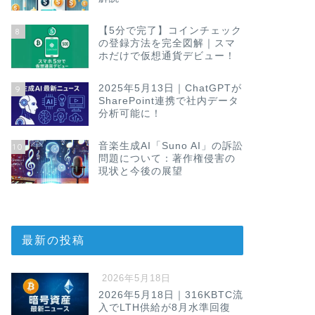
【5分で完了】コインチェック
8
の登録方法を完全図解｜スマ
ホだけで仮想通貨デビュー！
2025年5月13日｜ChatGPTが
9
SharePoint連携で社内データ
分析可能に！
音楽生成AI「Suno AI」の訴訟
10
問題について：著作権侵害の
現状と今後の展望
最新の投稿
2026年5月18日
2026年5月18日｜316KBTC流
入でLTH供給が8月水準回復