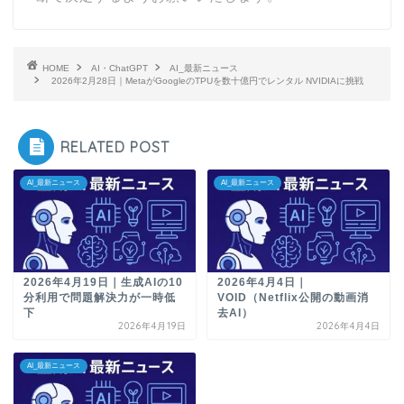
HOME
AI・ChatGPT
AI_最新ニュース
2026年2月28日｜MetaがGoogleのTPUを数十億円でレンタル NVIDIAに挑戦
RELATED POST
AI_最新ニュース
AI_最新ニュース
2026年4月19日｜生成AIの10
2026年4月4日｜
分利用で問題解決力が一時低
VOID（Netflix公開の動画消
下
去AI）
2026年4月19日
2026年4月4日
AI_最新ニュース