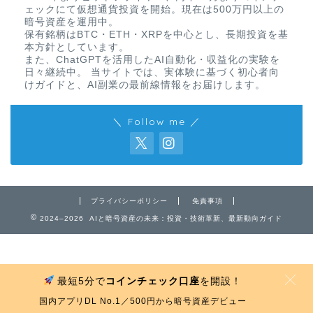
ェックにて仮想通貨投資を開始。現在は500万円以上の
暗号資産を運用中。
保有銘柄はBTC・ETH・XRPを中心とし、長期投資を基
本方針としています。
また、ChatGPTを活用したAI自動化・収益化の実験を
日々継続中。 当サイトでは、実体験に基づく初心者向
けガイドと、AI副業の最前線情報をお届けします。
＼ Follow me ／
免責事項
プライバシーポリシー
プライバシーポリシー
免責事項
お問い合わせ
2024–2026 AIと暗号資産の未来：投資・技術革新、最新動向ガイド
最短5分で
コインチェック口座
を開設！
MENU
国内アプリDL No.1／500円から暗号資産デビュー