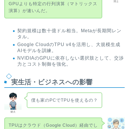
博士
GPUよりも特定の行列演算（マトリックス
演算）が速いんだ。
契約規模は数十億ドル相当。Metaが長期間レン
タル。
Google CloudのTPU v4を活用し、大規模生成
AIモデルを訓練。
NVIDIAのGPUに依存しない選択肢として、交渉
力とコスト制御を強化。
実生活・ビジネスへの影響
僕も家のPCでTPUを使えるの？
健太
TPUはクラウド（Google Cloud）経由でし