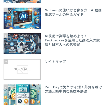
4
NoLangの使い方と稼ぎ方：AI動画
生成ツールの完全ガイド
5
AI技術で副業を始めよう！
Textbrokerを活用した副収入の実
態と日本人への代替案
6
サイトマップ
7
Poll Payで海外ポイ活！外貨を稼ぐ
方法と効率的な裏技を解説