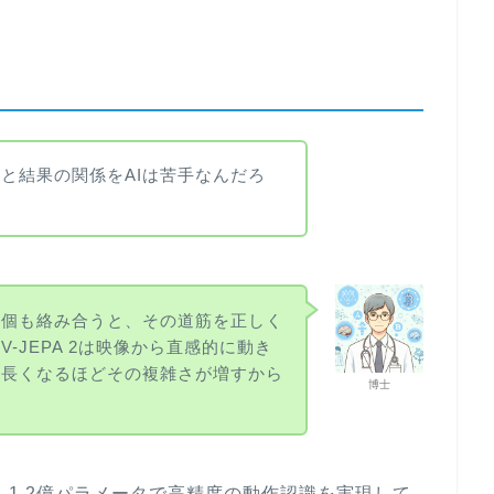
と結果の関係をAIは苦手なんだろ
何個も絡み合うと、その道筋を正しく
-JEPA 2は映像から直感的に動き
が長くなるほどその複雑さが増すから
博士
し、1.2億パラメータで高精度の動作認識を実現して