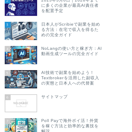
2025年5月8日｜2026年まで
2
に多くの企業が最高AI責任者
を配置予定
日本人がScribieで副業を始め
3
る方法：在宅で収入を得るた
めの完全ガイド
NoLangの使い方と稼ぎ方：AI
4
動画生成ツールの完全ガイド
AI技術で副業を始めよう！
5
Textbrokerを活用した副収入
の実態と日本人への代替案
サイトマップ
6
Poll Payで海外ポイ活！外貨
7
を稼ぐ方法と効率的な裏技を
解説