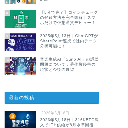
【5分で完了】コインチェック
8
の登録方法を完全図解｜スマ
ホだけで仮想通貨デビュー！
2025年5月13日｜ChatGPTが
9
SharePoint連携で社内データ
分析可能に！
音楽生成AI「Suno AI」の訴訟
10
問題について：著作権侵害の
現状と今後の展望
最新の投稿
2026年5月18日
2026年5月18日｜316KBTC流
入でLTH供給が8月水準回復