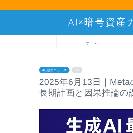
AI×暗号資
ホーム
AI_最新ニュース
PR
2025年6月13日｜Met
長期計画と因果推論の