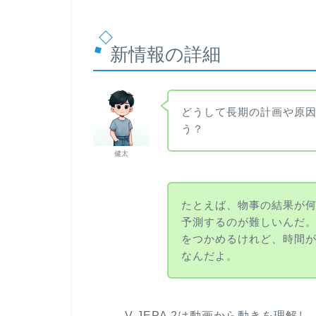
新情報の詳細
どうして長期の計画や原因
う？
健太
たとえば、物事の結果が
予測するのが難しいんだ。V
をつかめるけれど、時間
なんだよ。
V-JEPA 2は動画から動きを理解