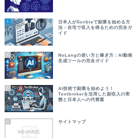
3
日本人がScribieで副業を始める方
法：在宅で収入を得るための完全ガ
イド
4
NoLangの使い方と稼ぎ方：AI動画
生成ツールの完全ガイド
5
AI技術で副業を始めよう！
Textbrokerを活用した副収入の実
態と日本人への代替案
6
サイトマップ