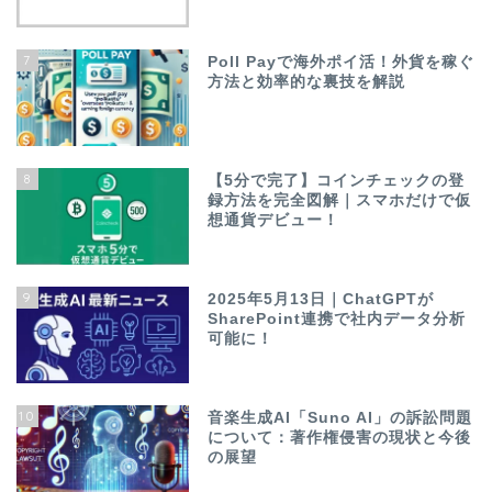
7
Poll Payで海外ポイ活！外貨を稼ぐ
方法と効率的な裏技を解説
8
【5分で完了】コインチェックの登
録方法を完全図解｜スマホだけで仮
想通貨デビュー！
9
2025年5月13日｜ChatGPTが
SharePoint連携で社内データ分析
可能に！
10
音楽生成AI「Suno AI」の訴訟問題
について：著作権侵害の現状と今後
の展望