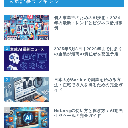
人気記事ランキング
1
個人事業主のためのAI技術：2024
年の最新トレンドとビジネス活用事
例
2
2025年5月8日｜2026年までに多く
の企業が最高AI責任者を配置予定
3
日本人がScribieで副業を始める方
法：在宅で収入を得るための完全ガ
イド
4
NoLangの使い方と稼ぎ方：AI動画
生成ツールの完全ガイド