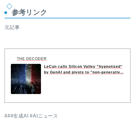
参考リンク
元記事
THE DECODER
LeCun calls Silicon Valley "hypnotized"
by GenAI and pivots to "non-generativ...
###生成AI #AIニュース