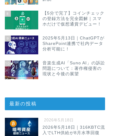
【5分で完了】コインチェック
8
の登録方法を完全図解｜スマ
ホだけで仮想通貨デビュー！
2025年5月13日｜ChatGPTが
9
SharePoint連携で社内データ
分析可能に！
音楽生成AI「Suno AI」の訴訟
10
問題について：著作権侵害の
現状と今後の展望
最新の投稿
2026年5月18日
2026年5月18日｜316KBTC流
入でLTH供給が8月水準回復