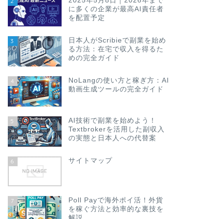
2025年5月8日｜2026年まで
2
に多くの企業が最高AI責任者
を配置予定
日本人がScribieで副業を始め
3
る方法：在宅で収入を得るた
めの完全ガイド
NoLangの使い方と稼ぎ方：AI
4
動画生成ツールの完全ガイド
AI技術で副業を始めよう！
5
Textbrokerを活用した副収入
の実態と日本人への代替案
サイトマップ
6
Poll Payで海外ポイ活！外貨
7
を稼ぐ方法と効率的な裏技を
解説