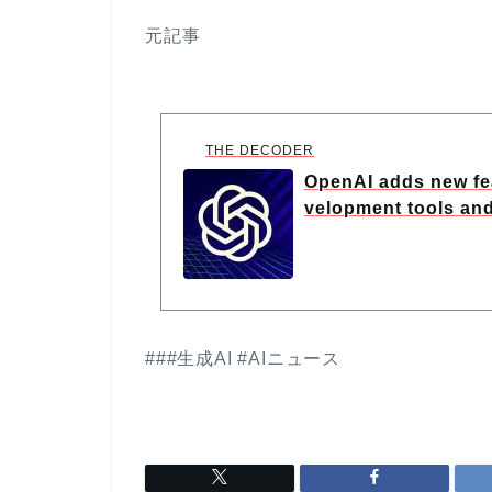
元記事
THE DECODER
OpenAI adds new fe
velopment tools and 
###生成AI #AIニュース