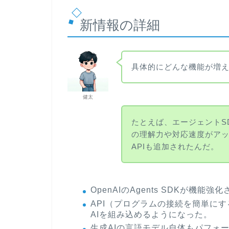
新情報の詳細
具体的にどんな機能が増
健太
たとえば、エージェントS
の理解力や対応速度がア
APIも追加されたんだ。
OpenAIのAgents SDKが機
API（プログラムの接続を簡単に
AIを組み込めるようになった。
生成AIの言語モデル自体もパフォ