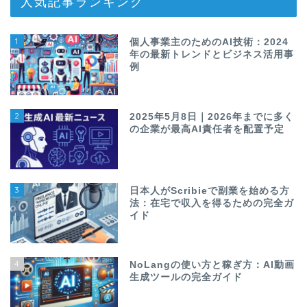
人気記事ランキング
1
個人事業主のためのAI技術：2024
年の最新トレンドとビジネス活用事
例
2
2025年5月8日｜2026年までに多く
の企業が最高AI責任者を配置予定
3
日本人がScribieで副業を始める方
法：在宅で収入を得るための完全ガ
イド
4
NoLangの使い方と稼ぎ方：AI動画
生成ツールの完全ガイド