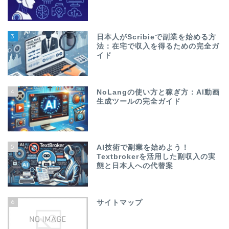
3
日本人がScribieで副業を始める方
法：在宅で収入を得るための完全ガ
イド
4
NoLangの使い方と稼ぎ方：AI動画
生成ツールの完全ガイド
5
AI技術で副業を始めよう！
Textbrokerを活用した副収入の実
態と日本人への代替案
6
サイトマップ