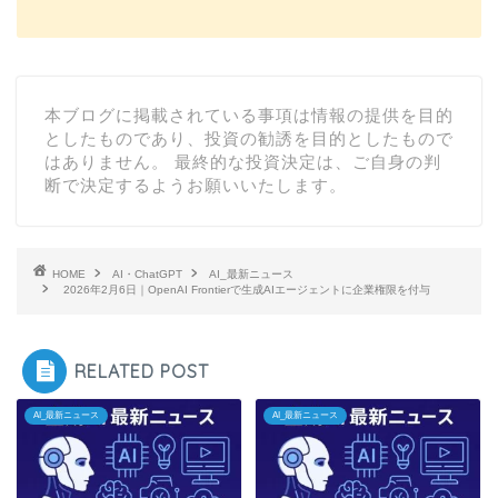
本ブログに掲載されている事項は情報の提供を目的
としたものであり、投資の勧誘を目的としたもので
はありません。 最終的な投資決定は、ご自身の判
断で決定するようお願いいたします。
HOME
AI・ChatGPT
AI_最新ニュース
2026年2月6日｜OpenAI Frontierで生成AIエージェントに企業権限を付与
RELATED POST
AI_最新ニュース
AI_最新ニュース