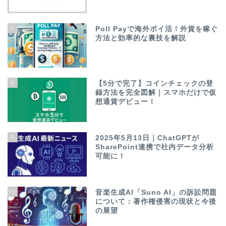
7
Poll Payで海外ポイ活！外貨を稼ぐ
方法と効率的な裏技を解説
8
【5分で完了】コインチェックの登
録方法を完全図解｜スマホだけで仮
想通貨デビュー！
9
2025年5月13日｜ChatGPTが
SharePoint連携で社内データ分析
可能に！
10
音楽生成AI「Suno AI」の訴訟問題
について：著作権侵害の現状と今後
の展望