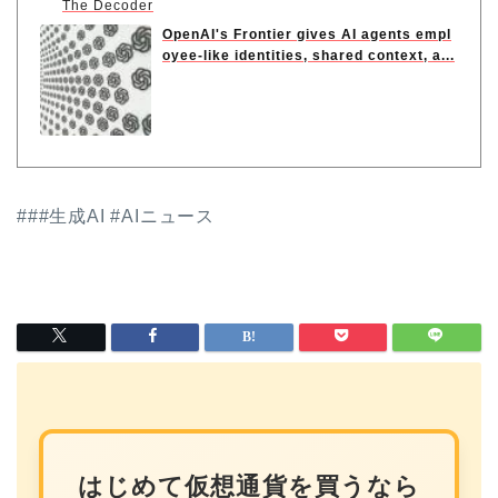
The Decoder
OpenAI's Frontier gives AI agents empl
oyee-like identities, shared context, a...
###生成AI #AIニュース
はじめて仮想通貨を買うなら