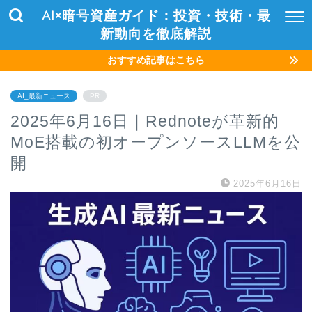
AI×暗号資産ガイド：投資・技術・最
新動向を徹底解説
おすすめ記事はこちら
AI_最新ニュース
PR
2025年6月16日｜Rednoteが革新的
MoE搭載の初オープンソースLLMを公
開
2025年6月16日