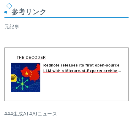
参考リンク
元記事
THE DECODER
Rednote releases its first open-source
LLM with a Mixture-of-Experts archite
c...
###生成AI #AIニュース