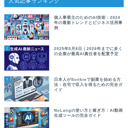
人気記事ランキング
1
個人事業主のためのAI技術：2024
年の最新トレンドとビジネス活用事
例
2
2025年5月8日｜2026年までに多く
の企業が最高AI責任者を配置予定
3
日本人がScribieで副業を始める方
法：在宅で収入を得るための完全ガ
イド
4
NoLangの使い方と稼ぎ方：AI動画
生成ツールの完全ガイド