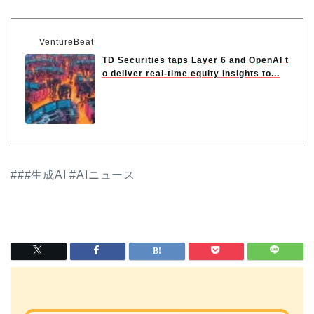
VentureBeat
TD Securities taps Layer 6 and OpenAI t
o deliver real-time equity insights to...
###生成AI #AIニュース