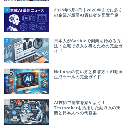
2
2025年5月8日｜2026年までに多く
の企業が最高AI責任者を配置予定
3
日本人がScribieで副業を始める方
法：在宅で収入を得るための完全ガ
イド
4
NoLangの使い方と稼ぎ方：AI動画
生成ツールの完全ガイド
5
AI技術で副業を始めよう！
Textbrokerを活用した副収入の実
態と日本人への代替案