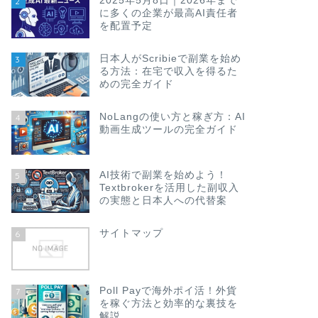
2025年5月8日｜2026年まで
2
に多くの企業が最高AI責任者
を配置予定
日本人がScribieで副業を始め
3
る方法：在宅で収入を得るた
めの完全ガイド
NoLangの使い方と稼ぎ方：AI
4
動画生成ツールの完全ガイド
AI技術で副業を始めよう！
5
Textbrokerを活用した副収入
の実態と日本人への代替案
サイトマップ
6
Poll Payで海外ポイ活！外貨
7
を稼ぐ方法と効率的な裏技を
解説