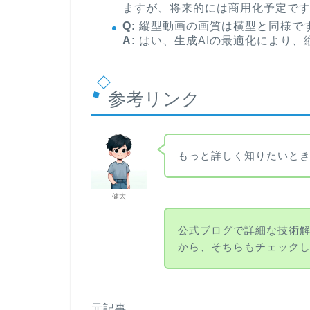
ますが、将来的には商用化予定で
Q:
縦型動画の画質は横型と同様で
A:
はい、生成AIの最適化により、
参考リンク
もっと詳しく知りたいと
健太
公式ブログで詳細な技術
から、そちらもチェック
元記事