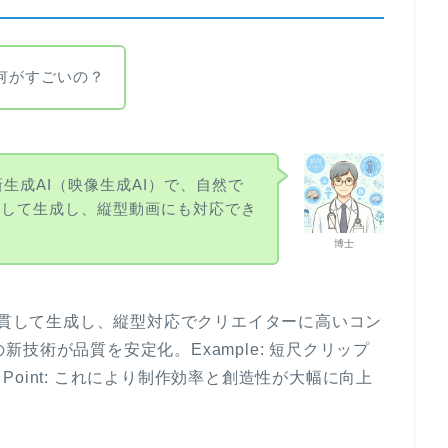
て何がすごいの？
dの最新生成AI（映像生成AI）で、自然で
定して生成し、縦型動画にも対応でき
博士
動画を一貫して生成し、縦型対応でクリエイターに高いコン
の新技術が品質を安定化。Example: 短尺クリップ
oint: これにより制作効率と創造性が大幅に向上