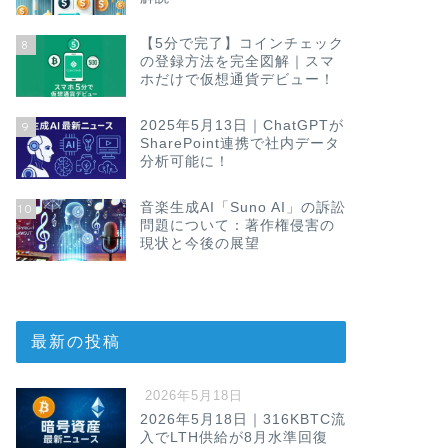
【5分で完了】コインチェック
8
の登録方法を完全図解｜スマ
ホだけで仮想通貨デビュー！
2025年5月13日｜ChatGPTが
9
SharePoint連携で社内データ
分析可能に！
音楽生成AI「Suno AI」の訴訟
10
問題について：著作権侵害の
現状と今後の展望
最新の投稿
2026年5月18日
2026年5月18日｜316KBTC流
入でLTH供給が8月水準回復