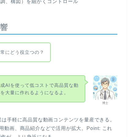
色調、構図）を細かくコントロール
響
日常にどう役立つの？
成AIを使って低コストで高品質な動
ツを大量に作れるようになるよ。
博士
や企業は手軽に高品質な動画コンテンツを量産できる。
育用動画、商品紹介などで活用が拡大。Point: これ
制作が、より身近になる。