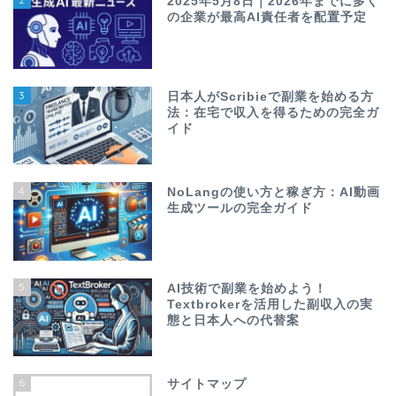
2025年5月8日｜2026年までに多く
の企業が最高AI責任者を配置予定
3
日本人がScribieで副業を始める方
法：在宅で収入を得るための完全ガ
イド
4
NoLangの使い方と稼ぎ方：AI動画
生成ツールの完全ガイド
5
AI技術で副業を始めよう！
Textbrokerを活用した副収入の実
態と日本人への代替案
6
サイトマップ