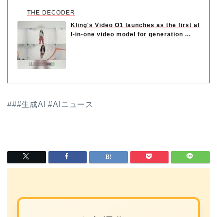
THE DECODER
Kling's Video O1 launches as the first al
l-in-one video model for generation ...
###生成AI #AIニュース