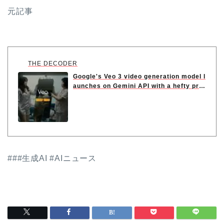
元記事
THE DECODER
Google's Veo 3 video generation model l
aunches on Gemini API with a hefty pr
i...
###生成AI #AIニュース