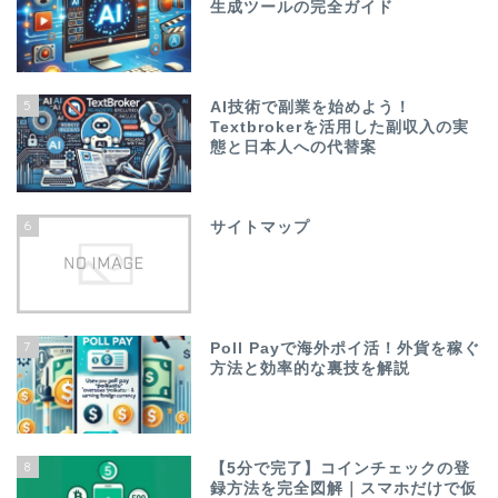
生成ツールの完全ガイド
5
AI技術で副業を始めよう！
Textbrokerを活用した副収入の実
態と日本人への代替案
6
サイトマップ
7
Poll Payで海外ポイ活！外貨を稼ぐ
方法と効率的な裏技を解説
8
【5分で完了】コインチェックの登
録方法を完全図解｜スマホだけで仮