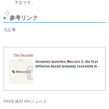
予定です。
参考リンク
元記事
The Decoder
Inception launches Mercury 2, the first
diffusion-based language reasoning mo
del
###生成AI #AIニュース