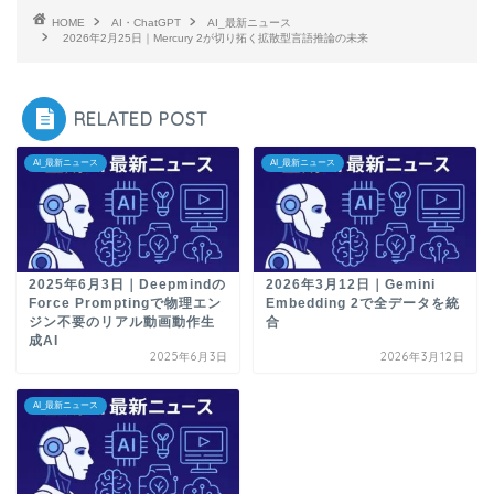
HOME
AI・ChatGPT
AI_最新ニュース
2026年2月25日｜Mercury 2が切り拓く拡散型言語推論の未来
RELATED POST
AI_最新ニュース
AI_最新ニュース
2025年6月3日｜Deepmindの
2026年3月12日｜Gemini
Force Promptingで物理エン
Embedding 2で全データを統
ジン不要のリアル動画動作生
合
成AI
2025年6月3日
2026年3月12日
AI_最新ニュース