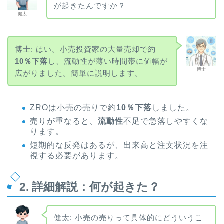
が起きたんですか？
健太
博士: はい。小売投資家の大量売却で約
10％下落
し、流動性が薄い時間帯に値幅が
博士
広がりました。簡単に説明します。
ZROは小売の売りで約
10％下落
しました。
売りが重なると、
流動性
不足で急落しやすくな
ります。
短期的な反発はあるが、出来高と注文状況を注
視する必要があります。
2. 詳細解説：何が起きた？
健太: 小売の売りって具体的にどういうこ