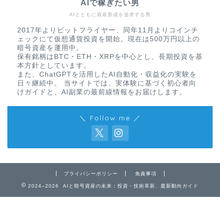
AIで稼ぎたい男
AIとともに資産形成を追求する男
2017年よりビットフライヤー、同年11月よりコインチ
ェックにて仮想通貨投資を開始。現在は500万円以上の
暗号資産を運用中。
保有銘柄はBTC・ETH・XRPを中心とし、長期投資を基
本方針としています。
また、ChatGPTを活用したAI自動化・収益化の実験を
日々継続中。 当サイトでは、実体験に基づく初心者向
けガイドと、AI副業の最前線情報をお届けします。
＼ Follow me ／
プライバシーポリシー
免責事項
2024–2026 AIと暗号資産の未来：投資・技術革新、最新動向ガイド
免責事項