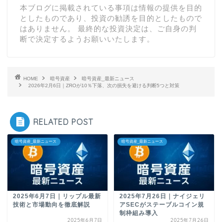
本ブログに掲載されている事項は情報の提供を目的
としたものであり、投資の勧誘を目的としたもので
はありません。 最終的な投資決定は、ご自身の判
断で決定するようお願いいたします。
HOME
暗号資産
暗号資産_最新ニュース
2026年2月6日｜ZROが10％下落、次の損失を避ける判断5つと対策
RELATED POST
暗号資産_最新ニュース
暗号資産_最新ニュース
2025年6月7日｜リップル最新
2025年7月26日｜ナイジェリ
技術と市場動向を徹底解説
アSECがステーブルコイン規
制枠組み導入
2025年6月7日
2025年7月26日