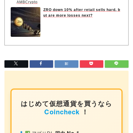
AMBCrypto
ZRO down 10% after retail sells hard, b
ut are more losses next?
はじめて仮想通貨を買うなら
Coincheck
！