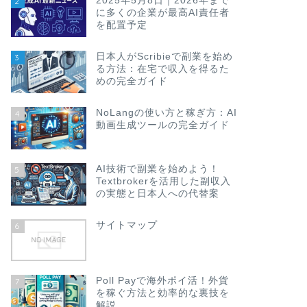
2025年5月8日｜2026年まで
2
に多くの企業が最高AI責任者
を配置予定
日本人がScribieで副業を始め
3
る方法：在宅で収入を得るた
めの完全ガイド
NoLangの使い方と稼ぎ方：AI
4
動画生成ツールの完全ガイド
AI技術で副業を始めよう！
5
Textbrokerを活用した副収入
の実態と日本人への代替案
サイトマップ
6
Poll Payで海外ポイ活！外貨
7
を稼ぐ方法と効率的な裏技を
解説