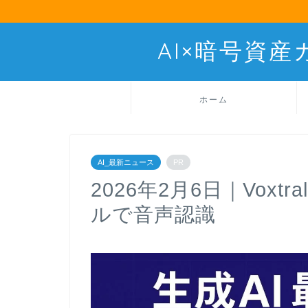
AI×暗号資
ホーム
AI_最新ニュース
PR
2026年2月6日｜Voxtral 
ルで音声認識