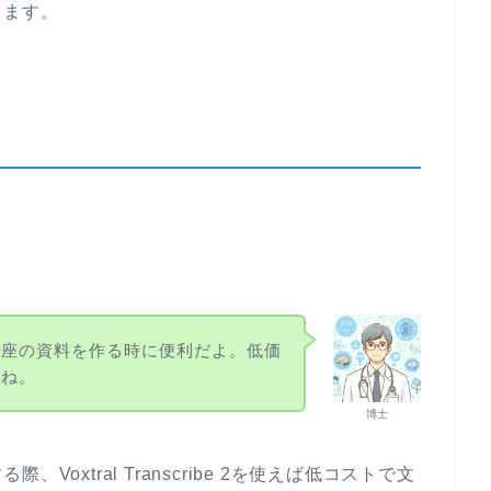
きます。
講座の資料を作る時に便利だよ。低価
いね。
博士
oxtral Transcribe 2を使えば低コストで文