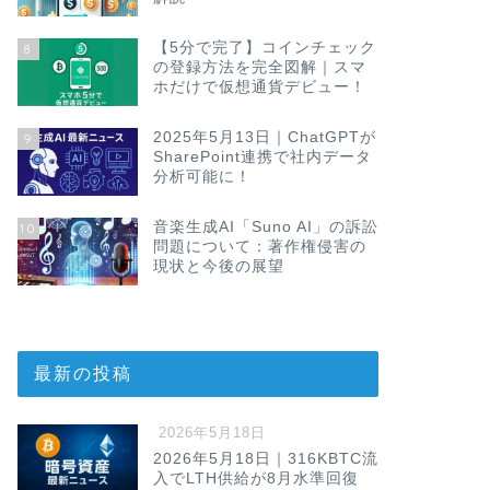
【5分で完了】コインチェック
8
の登録方法を完全図解｜スマ
ホだけで仮想通貨デビュー！
2025年5月13日｜ChatGPTが
9
SharePoint連携で社内データ
分析可能に！
音楽生成AI「Suno AI」の訴訟
10
問題について：著作権侵害の
現状と今後の展望
最新の投稿
2026年5月18日
2026年5月18日｜316KBTC流
入でLTH供給が8月水準回復