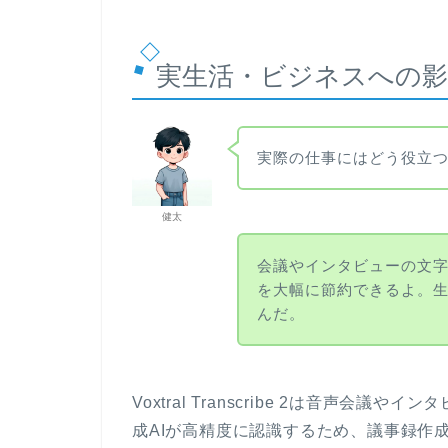
実生活・ビジネスへの影
実際の仕事にはどう役立
健太
会議やインタビューの文
を大幅に節約できるよ。生
んだ。
Voxtral Transcribe 2は音声
成AIが高精度に認識するため、議事録作