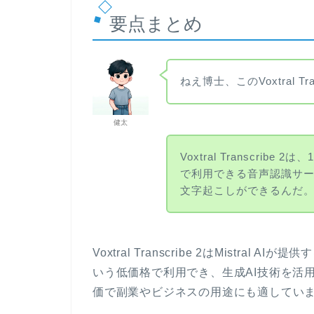
要点まとめ
ねえ博士、このVoxtral T
健太
Voxtral Transcrib
で利用できる音声認識サー
文字起こしができるんだ
Voxtral Transcribe 2はMistra
いう低価格で利用でき、生成AI技術を活
価で副業やビジネスの用途にも適してい