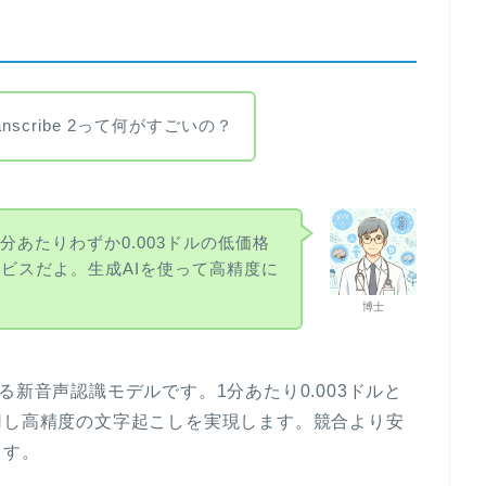
ranscribe 2って何がすごいの？
e 2は、1分あたりわずか0.003ドルの低価格
ビスだよ。生成AIを使って高精度に
。
博士
l AIが提供する新音声認識モデルです。1分あたり0.003ドルと
用し高精度の文字起こしを実現します。競合より安
ます。